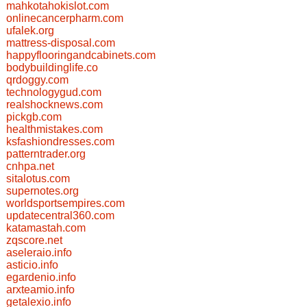
mahkotahokislot.com
onlinecancerpharm.com
ufalek.org
mattress-disposal.com
happyflooringandcabinets.com
bodybuildinglife.co
qrdoggy.com
technologygud.com
realshocknews.com
pickgb.com
healthmistakes.com
ksfashiondresses.com
patterntrader.org
cnhpa.net
sitalotus.com
supernotes.org
worldsportsempires.com
updatecentral360.com
katamastah.com
zqscore.net
aseleraio.info
asticio.info
egardenio.info
arxteamio.info
getalexio.info