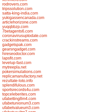
rodrovers.com
tripssolution.com
satta-king-india.com
yukigassencanada.com
articlehorizone.com
yuqqbbzp.com
7betagents6.com
coronavirusuptodate.com
crackinstreams.com
gadgetspak.com
gearsngadget.com
hireseodoctor.com
lapsfit.com
levelup-fast.com
mytreepla.net
pokersimulations.com
replicamanufactory.net
rezultate-loto.info
splendifulous.com
sportsrecords4u.com
topceleberites.com
ufabetting8m4.com
ufabetunionum3.com
ufabetvalueum3.com