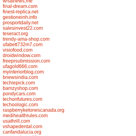
whatnews.me
final-dream.com
finest-replica.net
gestioneinh.info
prosportdaily.net
salesinvest22.com
teseract.org
trendy-ama-shop.com
ufabett732m7.com
visiofood.com
droidwindow.com
freeprsubmission.com
ufagold666.com
myinteriorblog.com
bnewsindia.com
techiepick.com
bamzyshop.com
pondycars.com
techonfutures.com
techoologic.com
raspberryketonescanada.org
medihealthrules.com
usathrill.com
vshapedental.com
canfandalucia.org