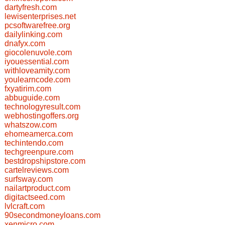
dartyfresh.com
lewisenterprises.net
pcsoftwarefree.org
dailylinking.com
dnafyx.com
giocolenuvole.com
iyouessential.com
withloveamity.com
youlearncode.com
fxyatirim.com
abbuguide.com
technologyresult.com
webhostingoffers.org
whatszow.com
ehomeamerca.com
techintendo.com
techgreenpure.com
bestdropshipstore.com
cartelreviews.com
surfsway.com
nailartproduct.com
digitactseed.com
lvlcraft.com
90secondmoneyloans.com
xenmicro.com