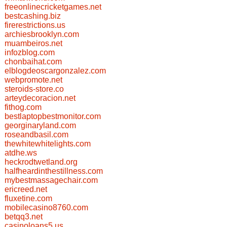
freeonlinecricketgames.net
bestcashing.biz
firerestrictions.us
archiesbrooklyn.com
muambeiros.net
infozblog.com
chonbaihat.com
elblogdeoscargonzalez.com
webpromote.net
steroids-store.co
arteydecoracion.net
fithog.com
bestlaptopbestmonitor.com
georginaryland.com
roseandbasil.com
thewhitewhitelights.com
atdhe.ws
heckrodtwetland.org
halfheardinthestillness.com
mybestmassagechair.com
ericreed.net
fluxetine.com
mobilecasino8760.com
betqq3.net
casinoloans5.us