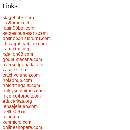
Links
stagehubs.com
1x2forum.net
login99bet.com
secretcourtesans.com
onlinebahisforum1.com
chicagoheadline.com
camming.org
rajalion88.com
goupuntacana.com
riversedgepark.com
zaseez.com
catchycrunch.com
nofaphub.com
nefertitingalls.com
patsyscreations.com
income4proof.com
educaritas.org
lensajelajah.com
betflik09.net
ncaq.org
xenmicro.com
onlineshopera.com