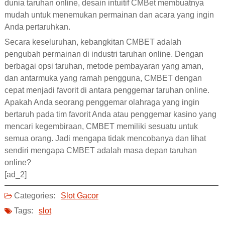
dunia taruhan online, desain intuitif CMBet membuatnya
mudah untuk menemukan permainan dan acara yang ingin
Anda pertaruhkan.
Secara keseluruhan, kebangkitan CMBET adalah
pengubah permainan di industri taruhan online. Dengan
berbagai opsi taruhan, metode pembayaran yang aman,
dan antarmuka yang ramah pengguna, CMBET dengan
cepat menjadi favorit di antara penggemar taruhan online.
Apakah Anda seorang penggemar olahraga yang ingin
bertaruh pada tim favorit Anda atau penggemar kasino yang
mencari kegembiraan, CMBET memiliki sesuatu untuk
semua orang. Jadi mengapa tidak mencobanya dan lihat
sendiri mengapa CMBET adalah masa depan taruhan
online?
[ad_2]
Categories:
Slot Gacor
Tags:
slot