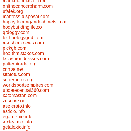
mahkotahokislot.com
onlinecancerpharm.com
ufalek.org
mattress-disposal.com
happyflooringandcabinets.com
bodybuildinglife.co
qrdoggy.com
technologygud.com
realshocknews.com
pickgb.com
healthmistakes.com
ksfashiondresses.com
patterntrader.org
cnhpa.net
sitalotus.com
supernotes.org
worldsportsempires.com
updatecentral360.com
katamastah.com
zqscore.net
aseleraio.info
asticio.info
egardenio.info
arxteamio.info
getalexio.info