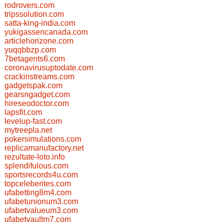
rodrovers.com
tripssolution.com
satta-king-india.com
yukigassencanada.com
articlehorizone.com
yuqqbbzp.com
7betagents6.com
coronavirusuptodate.com
crackinstreams.com
gadgetspak.com
gearsngadget.com
hireseodoctor.com
lapsfit.com
levelup-fast.com
mytreepla.net
pokersimulations.com
replicamanufactory.net
rezultate-loto.info
splendifulous.com
sportsrecords4u.com
topceleberites.com
ufabetting8m4.com
ufabetunionum3.com
ufabetvalueum3.com
ufabetvaultm7.com