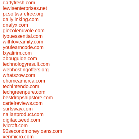
dartyfresh.com
lewisenterprises.net
pcsoftwarefree.org
dailylinking.com
dnafyx.com
giocolenuvole.com
iyouessential.com
withloveamity.com
youlearncode.com
fxyatirim.com
abbuguide.com
technologyresult.com
webhostingoffers.org
whatszow.com
ehomeamerca.com
techintendo.com
techgreenpure.com
bestdropshipstore.com
cartelreviews.com
surfsway.com
nailartproduct.com
digitactseed.com
lvlcraft.com
90secondmoneyloans.com
xenmicro.com