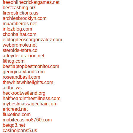
freeonlinecricketgames.net
bestcashing.biz
firerestrictions.us
archiesbrooklyn.com
muambeiros.net
infozblog.com
chonbaihat.com
elblogdeoscargonzalez.com
webpromote.net
steroids-store.co
arteydecoracion.net
fithog.com
bestlaptopbestmonitor.com
georginaryland.com
roseandbasil.com
thewhitewhitelights.com
atdhe.ws
heckrodtwetland.org
halfheardinthestillness.com
mybestmassagechair.com
ericreed.net
fluxetine.com
mobilecasino8760.com
betqq3.net
casinoloans5.us