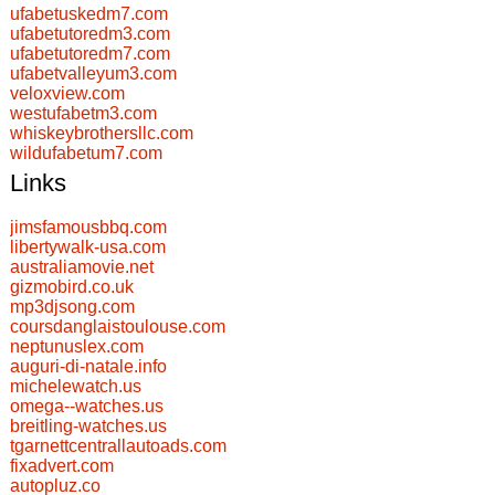
ufabetuskedm7.com
ufabetutoredm3.com
ufabetutoredm7.com
ufabetvalleyum3.com
veloxview.com
westufabetm3.com
whiskeybrothersllc.com
wildufabetum7.com
Links
jimsfamousbbq.com
libertywalk-usa.com
australiamovie.net
gizmobird.co.uk
mp3djsong.com
coursdanglaistoulouse.com
neptunuslex.com
auguri-di-natale.info
michelewatch.us
omega--watches.us
breitling-watches.us
tgarnettcentrallautoads.com
fixadvert.com
autopluz.co