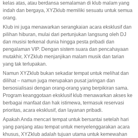
kelas atas, atau berdansa semalaman di klub malam yang
indah dan bergaya, XYZklub memiliki sesuatu untuk semua
orang.
Klub ini juga menawarkan serangkaian acara eksklusif dan
pilihan hiburan, mulai dari pertunjukan langsung oleh DJ
dan musisi terkenal dunia hingga pesta pribadi dan
pengalaman VIP. Dengan sistem suara dan pencahayaan
mutakhir, XYZklub menjanjikan malam musik dan tarian
yang tak terlupakan.
Namun XYZklub bukan sekadar tempat untuk melihat dan
dilihat – namun juga merupakan pusat jaringan dan
bersosialisasi dengan orang-orang yang berpikiran sama.
Program keanggotaan eksklusif klub menawarkan akses ke
berbagai manfaat dan hak istimewa, termasuk reservasi
prioritas, acara eksklusif, dan layanan pribadi.
Apakah Anda mencari tempat untuk bersantai setelah hari
yang panjang atau tempat untuk menyelenggarakan acara
khusus, XYZklub adalah tujuan utama untuk kemewahan