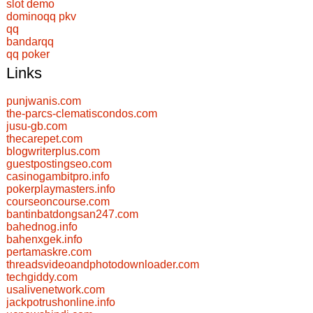
slot demo
dominoqq pkv
qq
bandarqq
qq poker
Links
punjwanis.com
the-parcs-clematiscondos.com
jusu-gb.com
thecarepet.com
blogwriterplus.com
guestpostingseo.com
casinogambitpro.info
pokerplaymasters.info
courseoncourse.com
bantinbatdongsan247.com
bahednog.info
bahenxgek.info
pertamaskre.com
threadsvideoandphotodownloader.com
techgiddy.com
usalivenetwork.com
jackpotrushonline.info