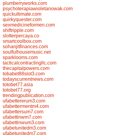
plumberryworks.com
psychoterapiawioletanowak.com
quickultimate.com
quirkyquester.com
sexmedicineformen.com
shiftripple.com
slotterpercaya.co
smartcoolbox.com
sohanjitfinances.com
soulfulhousemusic.net
sparklooms.com
tacticalcontractingllc.com
thecapitalpowers.com
tobabet88slot3.com
todayscurrentnews.com
totobet77.asia
totobet77.org
trendingpublication.com
ufabettererum3.com
ufabettermentm4.com
ufabettersum7.com
ufabettinwm7.com
ufabettinwum3.com
ufabetunitedm3.com
ufabetunitedm7.com