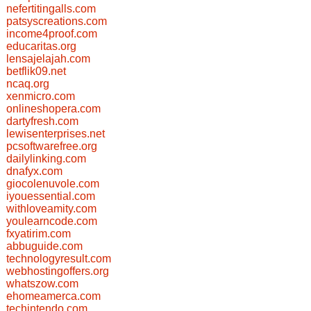
nefertitingalls.com
patsyscreations.com
income4proof.com
educaritas.org
lensajelajah.com
betflik09.net
ncaq.org
xenmicro.com
onlineshopera.com
dartyfresh.com
lewisenterprises.net
pcsoftwarefree.org
dailylinking.com
dnafyx.com
giocolenuvole.com
iyouessential.com
withloveamity.com
youlearncode.com
fxyatirim.com
abbuguide.com
technologyresult.com
webhostingoffers.org
whatszow.com
ehomeamerca.com
techintendo.com