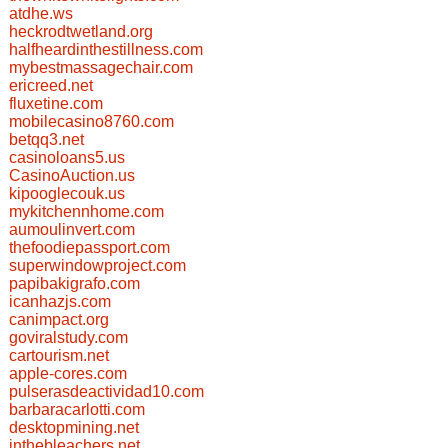
atdhe.ws
heckrodtwetland.org
halfheardinthestillness.com
mybestmassagechair.com
ericreed.net
fluxetine.com
mobilecasino8760.com
betqq3.net
casinoloans5.us
CasinoAuction.us
kipooglecouk.us
mykitchennhome.com
aumoulinvert.com
thefoodiepassport.com
superwindowproject.com
papibakigrafo.com
icanhazjs.com
canimpact.org
goviralstudy.com
cartourism.net
apple-cores.com
pulserasdeactividad10.com
barbaracarlotti.com
desktopmining.net
inthebleachers.net