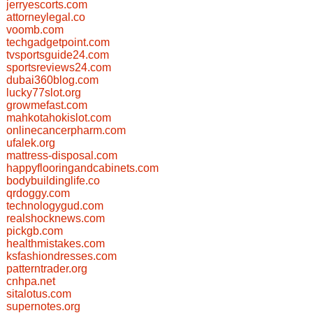
jerryescorts.com
attorneylegal.co
voomb.com
techgadgetpoint.com
tvsportsguide24.com
sportsreviews24.com
dubai360blog.com
lucky77slot.org
growmefast.com
mahkotahokislot.com
onlinecancerpharm.com
ufalek.org
mattress-disposal.com
happyflooringandcabinets.com
bodybuildinglife.co
qrdoggy.com
technologygud.com
realshocknews.com
pickgb.com
healthmistakes.com
ksfashiondresses.com
patterntrader.org
cnhpa.net
sitalotus.com
supernotes.org