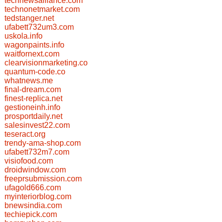
technewsalliance.com
technonetmarket.com
tedstanger.net
ufabett732um3.com
uskola.info
wagonpaints.info
waitfornext.com
clearvisionmarketing.co
quantum-code.co
whatnews.me
final-dream.com
finest-replica.net
gestioneinh.info
prosportdaily.net
salesinvest22.com
teseract.org
trendy-ama-shop.com
ufabett732m7.com
visiofood.com
droidwindow.com
freeprsubmission.com
ufagold666.com
myinteriorblog.com
bnewsindia.com
techiepick.com