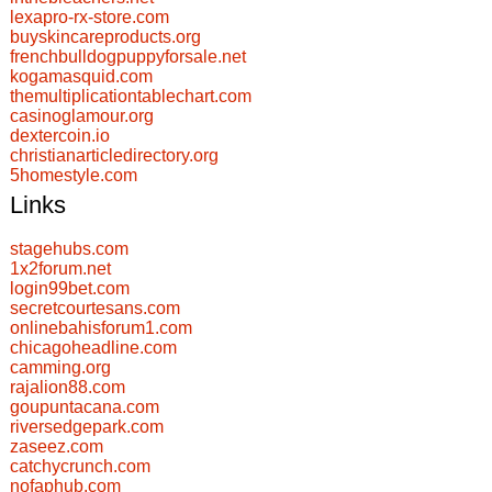
lexapro-rx-store.com
buyskincareproducts.org
frenchbulldogpuppyforsale.net
kogamasquid.com
themultiplicationtablechart.com
casinoglamour.org
dextercoin.io
christianarticledirectory.org
5homestyle.com
Links
stagehubs.com
1x2forum.net
login99bet.com
secretcourtesans.com
onlinebahisforum1.com
chicagoheadline.com
camming.org
rajalion88.com
goupuntacana.com
riversedgepark.com
zaseez.com
catchycrunch.com
nofaphub.com