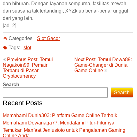
dan hiburan. Dengan layanan sempurna, fasilitas mewah,
dan suasana tak tertandingi, XYZklub benar-benar unggul
dari yang lain.
[ad_2]
Categories:
Slot Gacor
Tags:
slot
Post
Previous Post: Temui
Next Post: Temui Dewa89:
navigation
Nagakoin99: Pemain
Game-Changer di Dunia
Terbaru di Pasar
Game Online
Cryptocurrency
Search
Search
Recent Posts
Memahami Dunia303: Platform Game Online Terbaik
Memahami Dewanaga77: Mendalami Fitur-Fiturnya
Temukan Manfaat Jeniustoto untuk Pengalaman Gaming
Online Anda