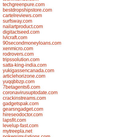
techgreenpure.com
bestdropshipstore.com
cartelreviews.com
surfsway.com
nailartproduct.com
digitactseed.com
lvlcraft.com
90secondmoneyloans.com
xenmicro.com
rodrovers.com
tripssolution.com
satta-king-india.com
yukigassencanada.com
articlehorizone.com
yuqqbbzp.com
7betagents6.com
coronavirusuptodate.com
crackinstreams.com
gadgetspak.com
gearsngadget.com
hireseodoctor.com
lapsfit.com
levelup-fast.com
mytreepla.net
pokersimulations.com