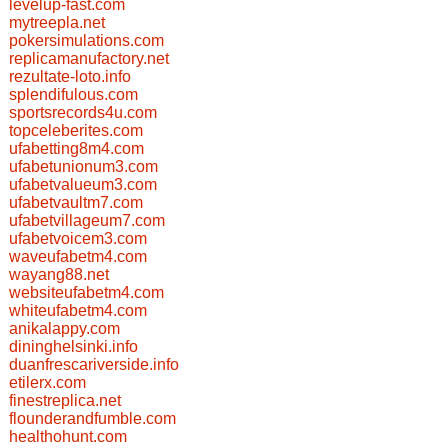
levelup-fast.com
mytreepla.net
pokersimulations.com
replicamanufactory.net
rezultate-loto.info
splendifulous.com
sportsrecords4u.com
topceleberites.com
ufabetting8m4.com
ufabetunionum3.com
ufabetvalueum3.com
ufabetvaultm7.com
ufabetvillageum7.com
ufabetvoicem3.com
waveufabetm4.com
wayang88.net
websiteufabetm4.com
whiteufabetm4.com
anikalappy.com
dininghelsinki.info
duanfrescariverside.info
etilerx.com
finestreplica.net
flounderandfumble.com
healthohunt.com