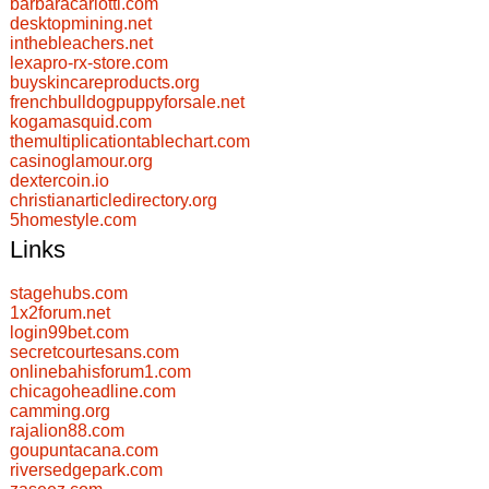
barbaracarlotti.com
desktopmining.net
inthebleachers.net
lexapro-rx-store.com
buyskincareproducts.org
frenchbulldogpuppyforsale.net
kogamasquid.com
themultiplicationtablechart.com
casinoglamour.org
dextercoin.io
christianarticledirectory.org
5homestyle.com
Links
stagehubs.com
1x2forum.net
login99bet.com
secretcourtesans.com
onlinebahisforum1.com
chicagoheadline.com
camming.org
rajalion88.com
goupuntacana.com
riversedgepark.com