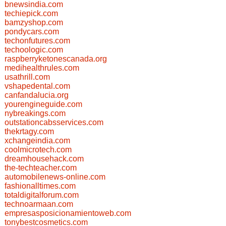
bnewsindia.com
techiepick.com
bamzyshop.com
pondycars.com
techonfutures.com
techoologic.com
raspberryketonescanada.org
medihealthrules.com
usathrill.com
vshapedental.com
canfandalucia.org
yourengineguide.com
nybreakings.com
outstationcabsservices.com
thekrtagy.com
xchangeindia.com
coolmicrotech.com
dreamhousehack.com
the-techteacher.com
automobilenews-online.com
fashionalltimes.com
totaldigitalforum.com
technoarmaan.com
empresasposicionamientoweb.com
tonybestcosmetics.com