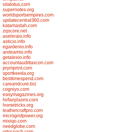
sitalotus.com
supernotes.org
worldsportsempires.com
updatecentral360.com
katamastah.com
zqscore.net
aseleraio.info
asticio.info
egardenio.info
arxteamio.info
getalexio.info
accountaudittaxcon.com
prymprint.com
sportkeeda.org
besttimespend.com
careandcure.biz
cogniyo.com
easymagazines.org
hirfanjilasmi.com
hometricks.org
leathercraftpro.com
microgridpower.org
mixiqo.com
needglobe.com
ortocoach.com