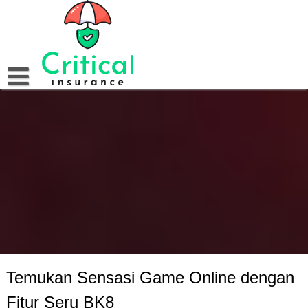
Skip
to
content
Temukan Sensasi Game Online dengan
Fitur Seru BK8