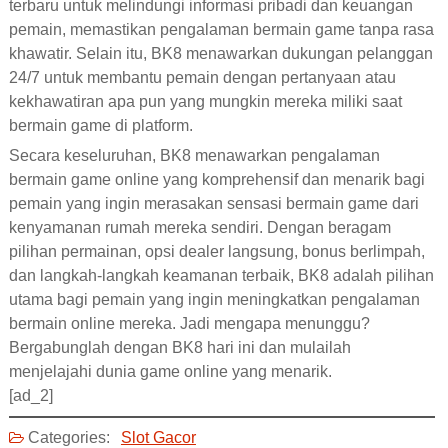
terbaru untuk melindungi informasi pribadi dan keuangan
pemain, memastikan pengalaman bermain game tanpa rasa
khawatir. Selain itu, BK8 menawarkan dukungan pelanggan
24/7 untuk membantu pemain dengan pertanyaan atau
kekhawatiran apa pun yang mungkin mereka miliki saat
bermain game di platform.
Secara keseluruhan, BK8 menawarkan pengalaman
bermain game online yang komprehensif dan menarik bagi
pemain yang ingin merasakan sensasi bermain game dari
kenyamanan rumah mereka sendiri. Dengan beragam
pilihan permainan, opsi dealer langsung, bonus berlimpah,
dan langkah-langkah keamanan terbaik, BK8 adalah pilihan
utama bagi pemain yang ingin meningkatkan pengalaman
bermain online mereka. Jadi mengapa menunggu?
Bergabunglah dengan BK8 hari ini dan mulailah
menjelajahi dunia game online yang menarik.
[ad_2]
Categories:
Slot Gacor