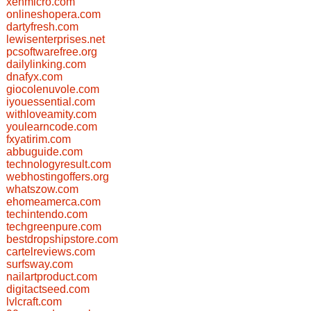
xenmicro.com
onlineshopera.com
dartyfresh.com
lewisenterprises.net
pcsoftwarefree.org
dailylinking.com
dnafyx.com
giocolenuvole.com
iyouessential.com
withloveamity.com
youlearncode.com
fxyatirim.com
abbuguide.com
technologyresult.com
webhostingoffers.org
whatszow.com
ehomeamerca.com
techintendo.com
techgreenpure.com
bestdropshipstore.com
cartelreviews.com
surfsway.com
nailartproduct.com
digitactseed.com
lvlcraft.com