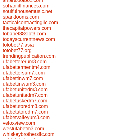
smartcoolbox.com
sohanjitfinances.com
soulfulhousemusic.net
sparklooms.com
tacticalcontractingllc.com
thecapitalpowers.com
tobabet88slot3.com
todayscurrentnews.com
totobet77.asia
totobet77.org
trendingpublication.com
ufabettererum3.com
ufabettermentm4.com
ufabettersum7.com
ufabettinwm7.com
ufabettinwum3.com
ufabetunitedm3.com
ufabetunitedm7.com
ufabetuskedm7.com
ufabetutoredm3.com
ufabetutoredm7.com
ufabetvalleyum3.com
veloxview.com
westufabetm3.com
whiskeybrothersllc.com