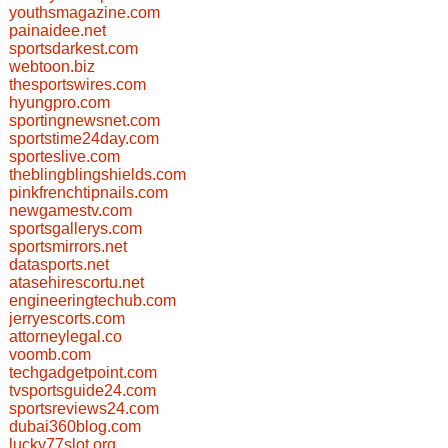
youthsmagazine.com
painaidee.net
sportsdarkest.com
webtoon.biz
thesportswires.com
hyungpro.com
sportingnewsnet.com
sportstime24day.com
sporteslive.com
theblingblingshields.com
pinkfrenchtipnails.com
newgamestv.com
sportsgallerys.com
sportsmirrors.net
datasports.net
atasehirescortu.net
engineeringtechub.com
jerryescorts.com
attorneylegal.co
voomb.com
techgadgetpoint.com
tvsportsguide24.com
sportsreviews24.com
dubai360blog.com
lucky77slot.org