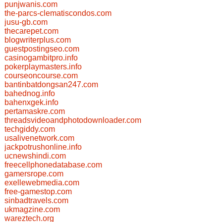
punjwanis.com
the-parcs-clematiscondos.com
jusu-gb.com
thecarepet.com
blogwriterplus.com
guestpostingseo.com
casinogambitpro.info
pokerplaymasters.info
courseoncourse.com
bantinbatdongsan247.com
bahednog.info
bahenxgek.info
pertamaskre.com
threadsvideoandphotodownloader.com
techgiddy.com
usalivenetwork.com
jackpotrushonline.info
ucnewshindi.com
freecellphonedatabase.com
gamersrope.com
exellewebmedia.com
free-gamestop.com
sinbadtravels.com
ukmagzine.com
wareztech.org