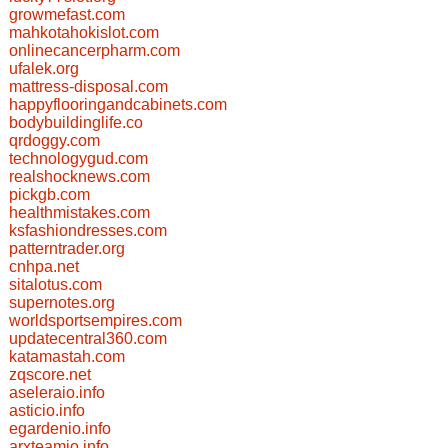
growmefast.com
mahkotahokislot.com
onlinecancerpharm.com
ufalek.org
mattress-disposal.com
happyflooringandcabinets.com
bodybuildinglife.co
qrdoggy.com
technologygud.com
realshocknews.com
pickgb.com
healthmistakes.com
ksfashiondresses.com
patterntrader.org
cnhpa.net
sitalotus.com
supernotes.org
worldsportsempires.com
updatecentral360.com
katamastah.com
zqscore.net
aseleraio.info
asticio.info
egardenio.info
arxteamio.info