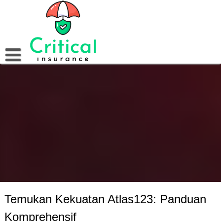
Skip
to
content
Temukan Kekuatan Atlas123: Panduan
Komprehensif