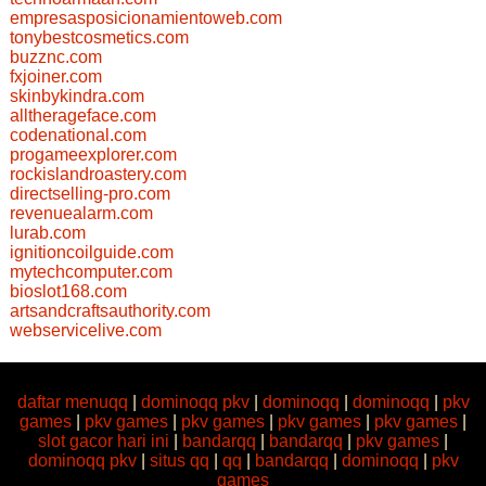
empresasposicionamientoweb.com
tonybestcosmetics.com
buzznc.com
fxjoiner.com
skinbykindra.com
alltherageface.com
codenational.com
progameexplorer.com
rockislandroastery.com
directselling-pro.com
revenuealarm.com
lurab.com
ignitioncoilguide.com
mytechcomputer.com
bioslot168.com
artsandcraftsauthority.com
webservicelive.com
daftar menuqq
|
dominoqq pkv
|
dominoqq
|
dominoqq
|
pkv
games
|
pkv games
|
pkv games
|
pkv games
|
pkv games
|
slot gacor hari ini
|
bandarqq
|
bandarqq
|
pkv games
|
dominoqq pkv
|
situs qq
|
qq
|
bandarqq
|
dominoqq
|
pkv
games