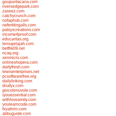
goupuntacana.com
riversedgepark.com
zaseez.com
catchycrunch.com
nofaphub.com
nefertitingalls.com
patsyscreations.com
income4proof.com
educaritas.org
lensajelajah.com
betflik09.net
ncaq.org
xenmicro.com
onlineshopera.com
dartyfresh.com
lewisenterprises.net
pcsoftwarefree.org
dailylinking.com
dnafyx.com
giocolenuvole.com
iyouessential.com
withloveamity.com
youlearncode.com
fxyatirim.com
abbuguide.com