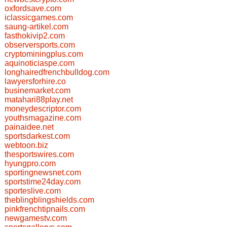
oxfordsave.com
iclassicgames.com
saung-artikel.com
fasthokivip2.com
observersports.com
cryptominingplus.com
aquinoticiaspe.com
longhairedfrenchbulldog.com
lawyersforhire.co
businemarket.com
matahari88play.net
moneydescriptor.com
youthsmagazine.com
painaidee.net
sportsdarkest.com
webtoon.biz
thesportswires.com
hyungpro.com
sportingnewsnet.com
sportstime24day.com
sporteslive.com
theblingblingshields.com
pinkfrenchtipnails.com
newgamestv.com