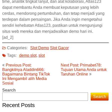
time, analitik tingkat lanjut, dan alat kolaborasi, Atlas123
dapat membantu Anda membuat keputusan yang lebih
cerdas, mendorong pertumbuhan, dan tetap menjadi yang
terdepan dalam persaingan. Jika Anda ingin mengetahui
sendiri kehebatan Atlas123, pastikan untuk mengunjungi
situs web mereka dan menjadwalkan demo hari ini.
[ad_2]
Categories:
Slot Demo
Slot Gacor
Tags:
demo slot
,
slot
Post
Previous Post:
Next Post: Primabet78:
navigation
Bangkitnya Aladdin666:
Tujuan Utama Anda untuk
Bagaimana Bintang TikTok
Taruhan Online
Ini Mengambil alih Media
Sosial
Search
Search
Recent Posts