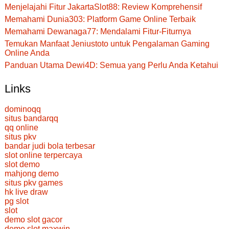
Menjelajahi Fitur JakartaSlot88: Review Komprehensif
Memahami Dunia303: Platform Game Online Terbaik
Memahami Dewanaga77: Mendalami Fitur-Fiturnya
Temukan Manfaat Jeniustoto untuk Pengalaman Gaming
Online Anda
Panduan Utama Dewi4D: Semua yang Perlu Anda Ketahui
Links
dominoqq
situs bandarqq
qq online
situs pkv
bandar judi bola terbesar
slot online terpercaya
slot demo
mahjong demo
situs pkv games
hk live draw
pg slot
slot
demo slot gacor
demo slot maxwin