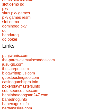
slot demo pg
pkv
situs pkv games
pkv games resmi
slot demo
dominoqq pkv
qq
bandarqq
qq poker
Links
punjwanis.com
the-parcs-clematiscondos.com
jusu-gb.com
thecarepet.com
blogwriterplus.com
guestpostingseo.com
casinogambitpro.info
pokerplaymasters.info
courseoncourse.com
bantinbatdongsan247.com
bahednog.info
bahenxgek.info
pertamaskre.com