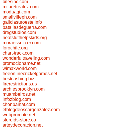
bilesinc.com
milaretreatnz.com
modaagi.com
smallvilleph.com
galiciasuroeste.info
batallasdeguerra.com
dregstudios.com
neatstuffhelpskids.org
moraessoccer.com
forochile.org
chart-track.com
wonderfultraveling.com
promocioname.net
wimaxworld.com
freeonlinecricketgames.net
bestcashing.biz
firerestrictions.us
archiesbrooklyn.com
muambeiros.net
infozblog.com
chonbaihat.com
elblogdeoscargonzalez.com
webpromote.net
steroids-store.co
arteydecoracion.net