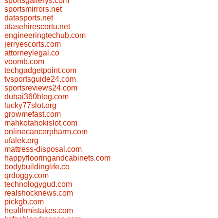
sportsgallerys.com
sportsmirrors.net
datasports.net
atasehirescortu.net
engineeringtechub.com
jerryescorts.com
attorneylegal.co
voomb.com
techgadgetpoint.com
tvsportsguide24.com
sportsreviews24.com
dubai360blog.com
lucky77slot.org
growmefast.com
mahkotahokislot.com
onlinecancerpharm.com
ufalek.org
mattress-disposal.com
happyflooringandcabinets.com
bodybuildinglife.co
qrdoggy.com
technologygud.com
realshocknews.com
pickgb.com
healthmistakes.com