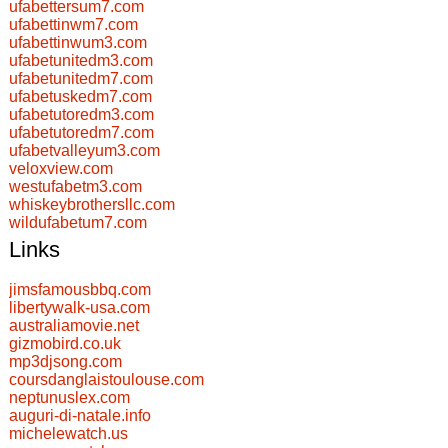
ufabettersum7.com
ufabettinwm7.com
ufabettinwum3.com
ufabetunitedm3.com
ufabetunitedm7.com
ufabetuskedm7.com
ufabetutoredm3.com
ufabetutoredm7.com
ufabetvalleyum3.com
veloxview.com
westufabetm3.com
whiskeybrothersllc.com
wildufabetum7.com
Links
jimsfamousbbq.com
libertywalk-usa.com
australiamovie.net
gizmobird.co.uk
mp3djsong.com
coursdanglaistoulouse.com
neptunuslex.com
auguri-di-natale.info
michelewatch.us