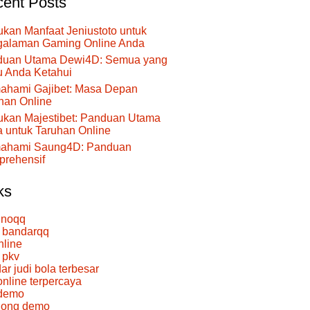
ent Posts
kan Manfaat Jeniustoto untuk
alaman Gaming Online Anda
duan Utama Dewi4D: Semua yang
u Anda Ketahui
hami Gajibet: Masa Depan
han Online
kan Majestibet: Panduan Utama
 untuk Taruhan Online
ahami Saung4D: Panduan
rehensif
ks
inoqq
s bandarqq
nline
s pkv
ar judi bola terbesar
 online terpercaya
 demo
jong demo