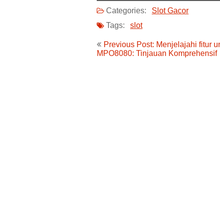
Categories:
Slot Gacor
Tags:
slot
Post
Previous Post: Menjelajahi fitur u
navigation
MPO8080: Tinjauan Komprehensif