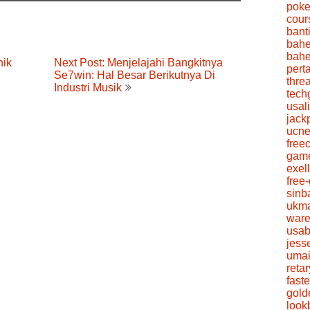
poke
cour
bant
bahe
bahe
nik
Next Post: Menjelajahi Bangkitnya
pert
Se7win: Hal Besar Berikutnya Di
thre
Industri Musik
tech
usal
jack
ucne
free
game
exel
free
sinb
ukm
ware
usab
jess
umai
reta
fast
gold
look