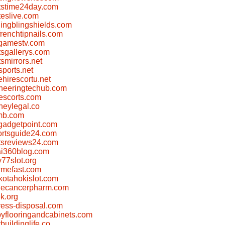
tstime24day.com
teslive.com
lingblingshields.com
frenchtipnails.com
gamestv.com
tsgallerys.com
tsmirrors.net
sports.net
ehirescortu.net
neeringtechub.com
yescorts.com
rneylegal.co
mb.com
gadgetpoint.com
ortsguide24.com
tsreviews24.com
i360blog.com
y77slot.org
mefast.com
otahokislot.com
necancerpharm.com
ek.org
ress-disposal.com
yflooringandcabinets.com
buildinglife.co