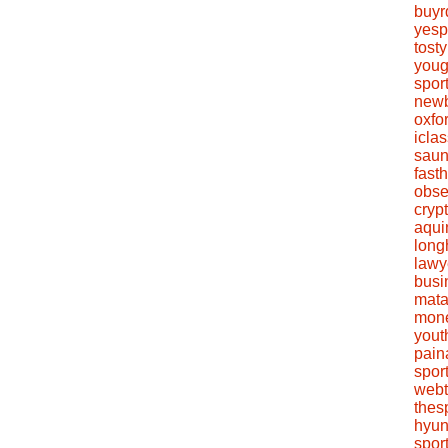
buyr
yesp
tost
youg
spor
newb
oxfo
icla
saun
fast
obse
cryp
aqui
long
lawy
busi
mata
mone
yout
pain
spor
webt
thes
hyun
spor