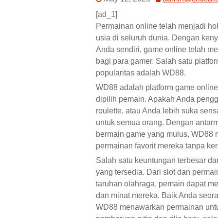
[ad_1]
Permainan online telah menjadi hob
usia di seluruh dunia. Dengan ke
Anda sendiri, game online telah m
bagi para gamer. Salah satu platf
popularitas adalah WD88.
WD88 adalah platform game onlin
dipilih pemain. Apakah Anda pengg
roulette, atau Anda lebih suka sen
untuk semua orang. Dengan anta
bermain game yang mulus, WD88 
permainan favorit mereka tanpa ker
Salah satu keuntungan terbesar da
yang tersedia. Dari slot dan perm
taruhan olahraga, pemain dapat m
dan minat mereka. Baik Anda seor
WD88 menawarkan permainan untuk