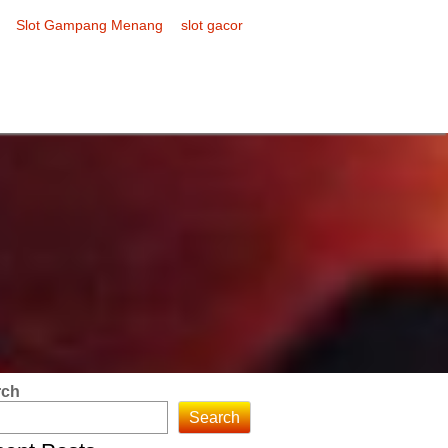
Slot Gampang Menang
slot gacor
rch
Search