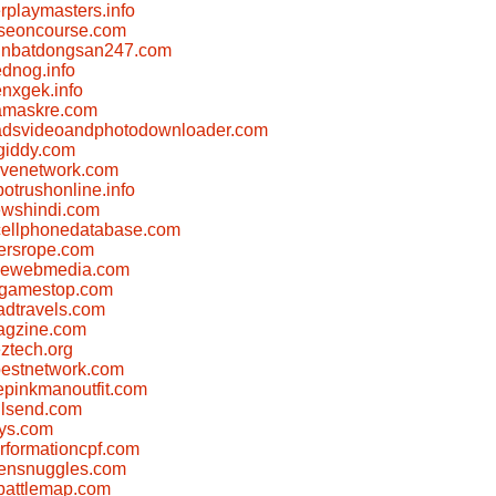
rplaymasters.info
seoncourse.com
inbatdongsan247.com
dnog.info
nxgek.info
amaskre.com
adsvideoandphotodownloader.com
giddy.com
ivenetwork.com
potrushonline.info
wshindi.com
cellphonedatabase.com
rsrope.com
lewebmedia.com
-gamestop.com
adtravels.com
agzine.com
ztech.org
estnetwork.com
epinkmanoutfit.com
lsend.com
rys.com
erformationcpf.com
ensnuggles.com
battlemap.com