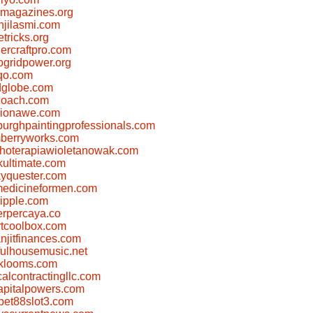
magazines.org
anjilasmi.com
tricks.org
hercraftpro.com
ogridpower.org
qo.com
globe.com
coach.com
sionawe.com
sburghpaintingprofessionals.com
berryworks.com
hoterapiawioletanowak.com
kultimate.com
kyquester.com
edicineformen.com
tripple.com
terpercaya.co
tcoolbox.com
njitfinances.com
fulhousemusic.net
klooms.com
icalcontractingllc.com
apitalpowers.com
bet88slot3.com