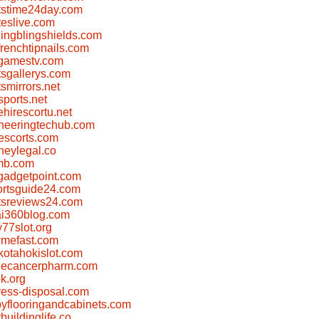
tstime24day.com
teslive.com
lingblingshields.com
frenchtipnails.com
gamestv.com
tsgallerys.com
tsmirrors.net
sports.net
ehirescortu.net
neeringtechub.com
yescorts.com
rneylegal.co
mb.com
gadgetpoint.com
ortsguide24.com
tsreviews24.com
i360blog.com
y77slot.org
mefast.com
otahokislot.com
necancerpharm.com
ek.org
ress-disposal.com
yflooringandcabinets.com
buildinglife.co