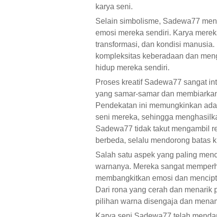
karya seni.
Selain simbolisme, Sadewa77 meng
emosi mereka sendiri. Karya merek
transformasi, dan kondisi manusia.
kompleksitas keberadaan dan meng
hidup mereka sendiri.
Proses kreatif Sadewa77 sangat in
yang samar-samar dan membiarkan
Pendekatan ini memungkinkan ada
seni mereka, sehingga menghasilka
Sadewa77 tidak takut mengambil r
berbeda, selalu mendorong batas kr
Salah satu aspek yang paling men
warnanya. Mereka sangat memperh
membangkitkan emosi dan mencipt
Dari rona yang cerah dan menarik p
pilihan warna disengaja dan mena
Karya seni Sadewa77 telah mendapat