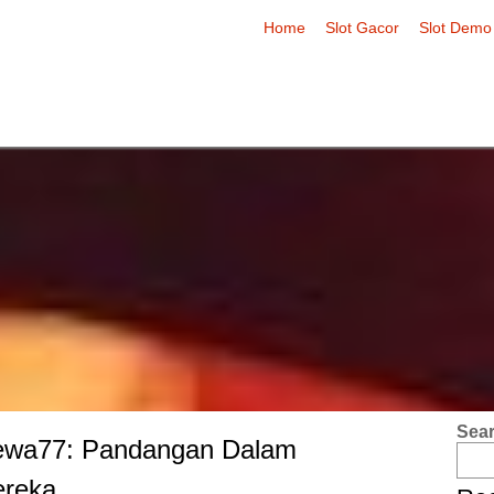
Home
Slot Gacor
Slot Demo
Sea
adewa77: Pandangan Dalam
ereka