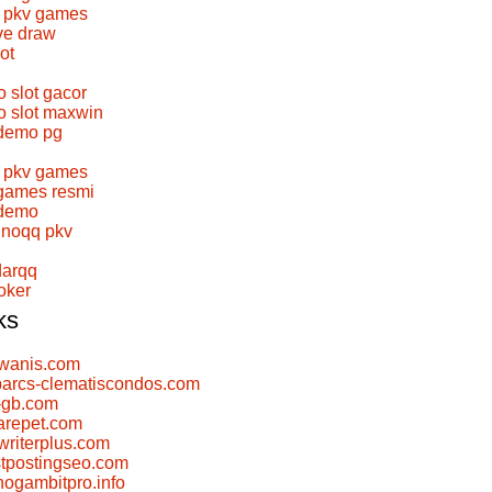
s pkv games
ive draw
ot
 slot gacor
 slot maxwin
 demo pg
s pkv games
games resmi
 demo
noqq pkv
arqq
oker
ks
wanis.com
parcs-clematiscondos.com
-gb.com
arepet.com
writerplus.com
tpostingseo.com
nogambitpro.info