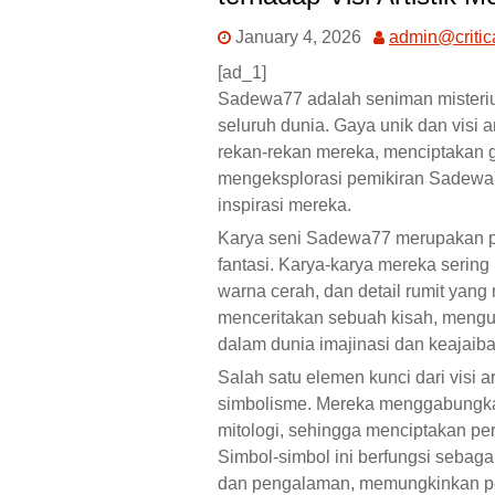
January 4, 2026
admin@critica
[ad_1]
Sadewa77 adalah seniman misteriu
seluruh dunia. Gaya unik dan visi 
rekan-rekan mereka, menciptakan geb
mengeksplorasi pemikiran Sadewa77
inspirasi mereka.
Karya seni Sadewa77 merupakan pe
fantasi. Karya-karya mereka sering
warna cerah, dan detail rumit yang
menceritakan sebuah kisah, meng
dalam dunia imajinasi dan keajaiba
Salah satu elemen kunci dari visi
simbolisme. Mereka menggabungkan
mitologi, sehingga menciptakan p
Simbol-simbol ini berfungsi sebag
dan pengalaman, memungkinkan pe