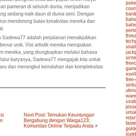
poke
 dan pameran di seluruh dunia, menjadikan
cour
ang sedang naik daun di dunia seni. Dengan
bant
bahe
rus mendorong batas kreativitas mereka dan
bahe
l.
pert
thre
an Sadewa77 adalah perjalanan menakjubkan
tech
enar unik. Visi artistik mereka merupakan
usal
lam mereka, yang diungkapkan melalui bahasa
jack
ucne
elalui karyanya, Sadewa77 mengajak kita untuk
free
baru dan merangkul keindahan dan kompleksitas
game
exel
free
sinb
ukm
ware
usab
jess
umai
si
Next Post: Temukan Keuntungan
reta
an
Bergabung dengan Warga123:
fast
Komunitas Online Terpadu Anda
gold
look