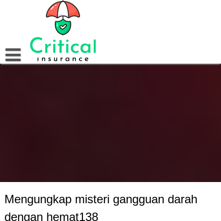
Skip
to
content
Mengungkap misteri gangguan darah
dengan hemat138