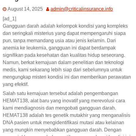
August 14, 2025
admin@criticalinsurance.info
[ad_1]
Gangguan darah adalah kelompok kondisi yang kompleks
dan seringkali misterius yang dapat mempengaruhi siapa
pun, tanpa memandang usia atau jenis kelamin. Dari
anemia ke leukemia, gangguan ini dapat berdampak
signifikan pada kesehatan dan kualitas hidup seseorang.
Namun, berkat kemajuan dalam penelitian dan teknologi
medis, kami sekarang lebih siap dari sebelumnya untuk
mengungkap misteri kondisi ini dan memberikan perawatan
yang efektif.
Salah satu kemajuan tersebut adalah pengembangan
HEMAT138, alat baru yang inovatif yang merevolusi cara
kami mendiagnosis dan mengobati gangguan darah.
HEMAT138 adalah tes genetik mutakhir yang menganalisis
DNA pasien untuk mengidentifikasi mutasi atau kelainan
yang mungkin menyebabkan gangguan darah. Dengan