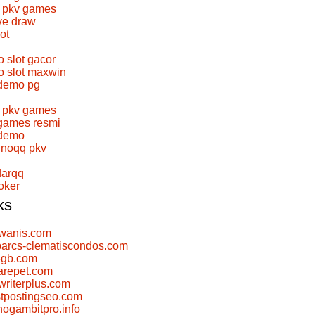
s pkv games
ive draw
ot
 slot gacor
 slot maxwin
 demo pg
s pkv games
games resmi
 demo
noqq pkv
arqq
oker
ks
wanis.com
parcs-clematiscondos.com
-gb.com
arepet.com
writerplus.com
tpostingseo.com
nogambitpro.info