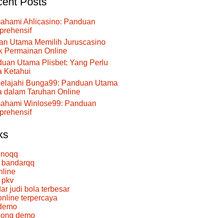
ent Posts
hami Ahlicasino: Panduan
rehensif
an Utama Memilih Juruscasino
k Permainan Online
uan Utama Plisbet: Yang Perlu
 Ketahui
elajahi Bunga99: Panduan Utama
 dalam Taruhan Online
ahami Winlose99: Panduan
rehensif
ks
inoqq
s bandarqq
nline
s pkv
ar judi bola terbesar
 online terpercaya
 demo
jong demo