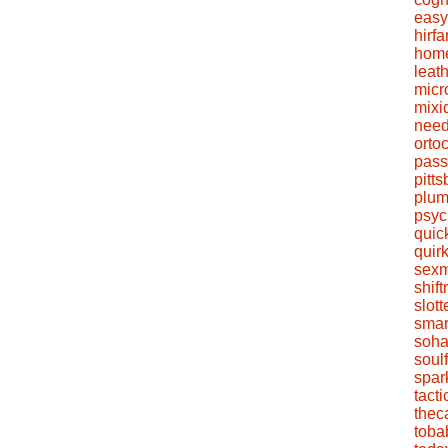
easy
hirf
home
leat
micr
mixi
need
orto
pas
pitt
plum
psyc
quic
quir
sexm
shif
slot
smar
soha
soul
spar
tact
thec
toba