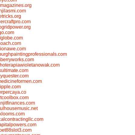
magazines.org
anjilasmi.com
tricks.org
hercraftpro.com
ogridpower.org
qo.com
globe.com
coach.com
sionawe.com
sburghpaintingprofessionals.com
berryworks.com
hoterapiawioletanowak.com
kultimate.com
kyquester.com
edicineformen.com
tripple.com
terpercaya.co
tcoolbox.com
njitfinances.com
fulhousemusic.net
klooms.com
icalcontractingllc.com
apitalpowers.com
bet88slot3.com