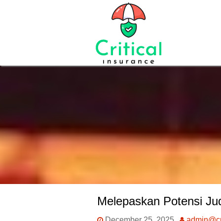
Skip
to
content
Melepaskan Potensi Jud
December 25, 2025
admin@cri