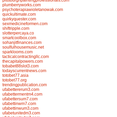
pittsburghpaintingprofessionals.com
plumberryworks.com
psychoterapiawioletanowak.com
quickultimate.com
quirkyquester.com
sexmedicineformen.com
shiftripple.com
slotterpercaya.co
smartcoolbox.com
sohanjitfinances.com
soulfulhousemusic.net
sparklooms.com
tacticalcontractingllc.com
thecapitalpowers.com
tobabet88slot3.com
todayscurrentnews.com
totobet77.asia
totobet77.org
trendingpublication.com
ufabettererum3.com
ufabettermentm4.com
ufabettersum7.com
ufabettinwm7.com
ufabettinwum3.com
ufabetunitedm3.com