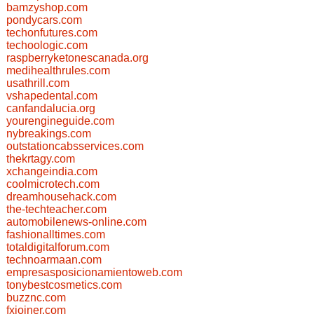
bamzyshop.com
pondycars.com
techonfutures.com
techoologic.com
raspberryketonescanada.org
medihealthrules.com
usathrill.com
vshapedental.com
canfandalucia.org
yourengineguide.com
nybreakings.com
outstationcabsservices.com
thekrtagy.com
xchangeindia.com
coolmicrotech.com
dreamhousehack.com
the-techteacher.com
automobilenews-online.com
fashionalltimes.com
totaldigitalforum.com
technoarmaan.com
empresasposicionamientoweb.com
tonybestcosmetics.com
buzznc.com
fxjoiner.com