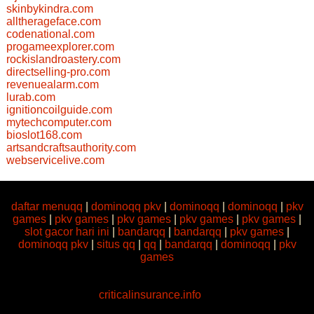
skinbykindra.com
alltherageface.com
codenational.com
progameexplorer.com
rockislandroastery.com
directselling-pro.com
revenuealarm.com
lurab.com
ignitioncoilguide.com
mytechcomputer.com
bioslot168.com
artsandcraftsauthority.com
webservicelive.com
daftar menuqq
|
dominoqq pkv
|
dominoqq
|
dominoqq
|
pkv
games
|
pkv games
|
pkv games
|
pkv games
|
pkv games
|
slot gacor hari ini
|
bandarqq
|
bandarqq
|
pkv games
|
dominoqq pkv
|
situs qq
|
qq
|
bandarqq
|
dominoqq
|
pkv
games
criticalinsurance.info