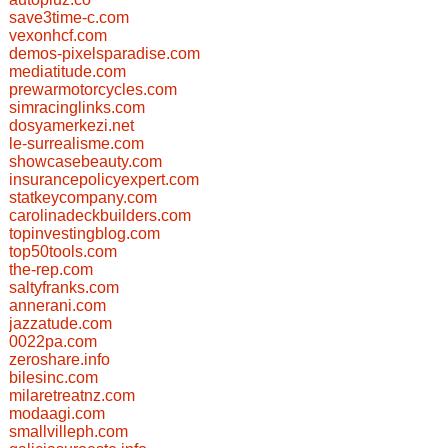
save3time-c.com
vexonhcf.com
demos-pixelsparadise.com
mediatitude.com
prewarmotorcycles.com
simracinglinks.com
dosyamerkezi.net
le-surrealisme.com
showcasebeauty.com
insurancepolicyexpert.com
statkeycompany.com
carolinadeckbuilders.com
topinvestingblog.com
top50tools.com
the-rep.com
saltyfranks.com
annerani.com
jazzatude.com
0022pa.com
zeroshare.info
bilesinc.com
milaretreatnz.com
modaagi.com
smallvilleph.com