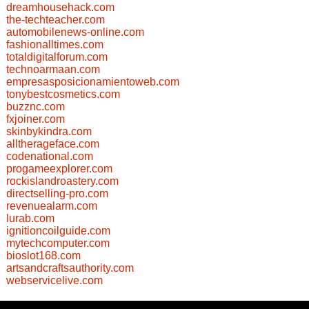
dreamhousehack.com
the-techteacher.com
automobilenews-online.com
fashionalltimes.com
totaldigitalforum.com
technoarmaan.com
empresasposicionamientoweb.com
tonybestcosmetics.com
buzznc.com
fxjoiner.com
skinbykindra.com
alltherageface.com
codenational.com
progameexplorer.com
rockislandroastery.com
directselling-pro.com
revenuealarm.com
lurab.com
ignitioncoilguide.com
mytechcomputer.com
bioslot168.com
artsandcraftsauthority.com
webservicelive.com