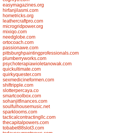
easymagazines.org
hirfanjilasmi.com
hometricks.org
leathercraftpro.com
microgridpower.org
mixiqo.com
needglobe.com
ortocoach.com
passionawe.com
pittsburghpaintingprofessionals.com
plumberryworks.com
psychoterapiawioletanowak.com
quickultimate.com
quirkyquester.com
sexmedicineformen.com
shiftripple.com
slotterpercaya.co
smartcoolbox.com
sohanjitfinances.com
soulfulhousemusic.net
sparklooms.com
tacticalcontractingllc.com
thecapitalpowers.com
tobabet88slot3.com