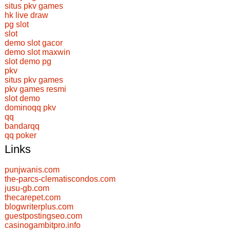
situs pkv games
hk live draw
pg slot
slot
demo slot gacor
demo slot maxwin
slot demo pg
pkv
situs pkv games
pkv games resmi
slot demo
dominoqq pkv
qq
bandarqq
qq poker
Links
punjwanis.com
the-parcs-clematiscondos.com
jusu-gb.com
thecarepet.com
blogwriterplus.com
guestpostingseo.com
casinogambitpro.info