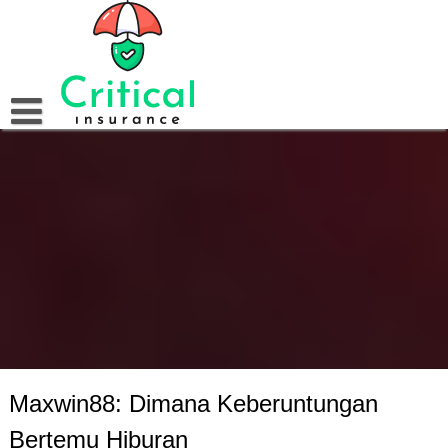
Skip
to
content
Maxwin88: Dimana Keberuntungan
Bertemu Hiburan