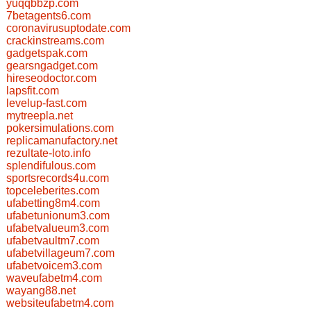
yuqqbbzp.com
7betagents6.com
coronavirusuptodate.com
crackinstreams.com
gadgetspak.com
gearsngadget.com
hireseodoctor.com
lapsfit.com
levelup-fast.com
mytreepla.net
pokersimulations.com
replicamanufactory.net
rezultate-loto.info
splendifulous.com
sportsrecords4u.com
topceleberites.com
ufabetting8m4.com
ufabetunionum3.com
ufabetvalueum3.com
ufabetvaultm7.com
ufabetvillageum7.com
ufabetvoicem3.com
waveufabetm4.com
wayang88.net
websiteufabetm4.com