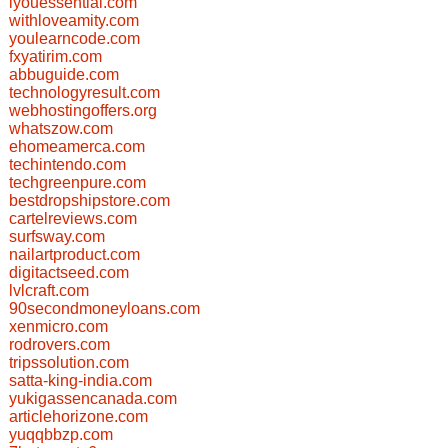
iyouessential.com
withloveamity.com
youlearncode.com
fxyatirim.com
abbuguide.com
technologyresult.com
webhostingoffers.org
whatszow.com
ehomeamerca.com
techintendo.com
techgreenpure.com
bestdropshipstore.com
cartelreviews.com
surfsway.com
nailartproduct.com
digitactseed.com
lvlcraft.com
90secondmoneyloans.com
xenmicro.com
rodrovers.com
tripssolution.com
satta-king-india.com
yukigassencanada.com
articlehorizone.com
yuqqbbzp.com