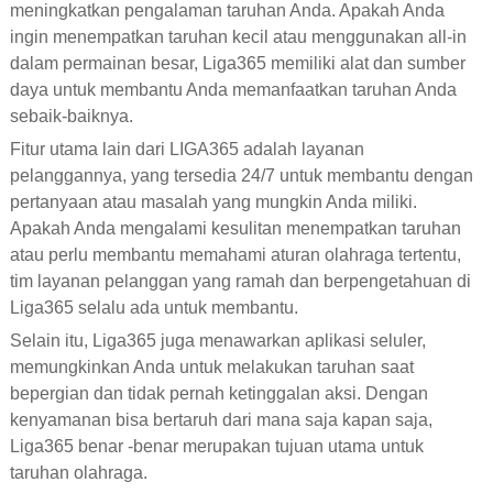
meningkatkan pengalaman taruhan Anda. Apakah Anda
ingin menempatkan taruhan kecil atau menggunakan all-in
dalam permainan besar, Liga365 memiliki alat dan sumber
daya untuk membantu Anda memanfaatkan taruhan Anda
sebaik-baiknya.
Fitur utama lain dari LIGA365 adalah layanan
pelanggannya, yang tersedia 24/7 untuk membantu dengan
pertanyaan atau masalah yang mungkin Anda miliki.
Apakah Anda mengalami kesulitan menempatkan taruhan
atau perlu membantu memahami aturan olahraga tertentu,
tim layanan pelanggan yang ramah dan berpengetahuan di
Liga365 selalu ada untuk membantu.
Selain itu, Liga365 juga menawarkan aplikasi seluler,
memungkinkan Anda untuk melakukan taruhan saat
bepergian dan tidak pernah ketinggalan aksi. Dengan
kenyamanan bisa bertaruh dari mana saja kapan saja,
Liga365 benar -benar merupakan tujuan utama untuk
taruhan olahraga.