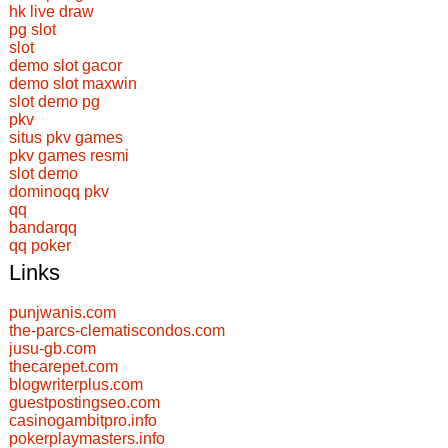
hk live draw
pg slot
slot
demo slot gacor
demo slot maxwin
slot demo pg
pkv
situs pkv games
pkv games resmi
slot demo
dominoqq pkv
qq
bandarqq
qq poker
Links
punjwanis.com
the-parcs-clematiscondos.com
jusu-gb.com
thecarepet.com
blogwriterplus.com
guestpostingseo.com
casinogambitpro.info
pokerplaymasters.info