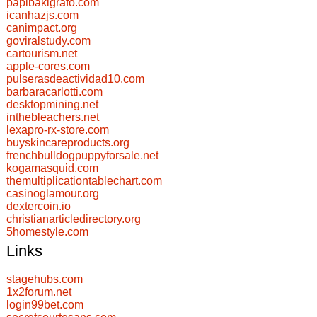
papibakigrafo.com
icanhazjs.com
canimpact.org
goviralstudy.com
cartourism.net
apple-cores.com
pulserasdeactividad10.com
barbaracarlotti.com
desktopmining.net
inthebleachers.net
lexapro-rx-store.com
buyskincareproducts.org
frenchbulldogpuppyforsale.net
kogamasquid.com
themultiplicationtablechart.com
casinoglamour.org
dextercoin.io
christianarticledirectory.org
5homestyle.com
Links
stagehubs.com
1x2forum.net
login99bet.com