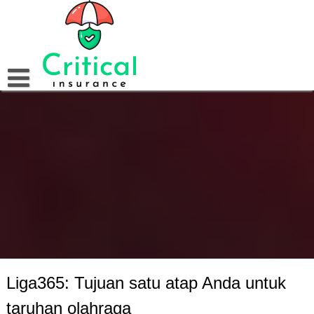
Skip
to
content
Liga365: Tujuan satu atap Anda untuk
taruhan olahraga