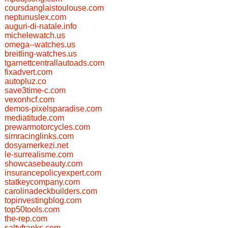
coursdanglaistoulouse.com
neptunuslex.com
auguri-di-natale.info
michelewatch.us
omega--watches.us
breitling-watches.us
tgarnettcentrallautoads.com
fixadvert.com
autopluz.co
save3time-c.com
vexonhcf.com
demos-pixelsparadise.com
mediatitude.com
prewarmotorcycles.com
simracinglinks.com
dosyamerkezi.net
le-surrealisme.com
showcasebeauty.com
insurancepolicyexpert.com
statkeycompany.com
carolinadeckbuilders.com
topinvestingblog.com
top50tools.com
the-rep.com
saltyfranks.com