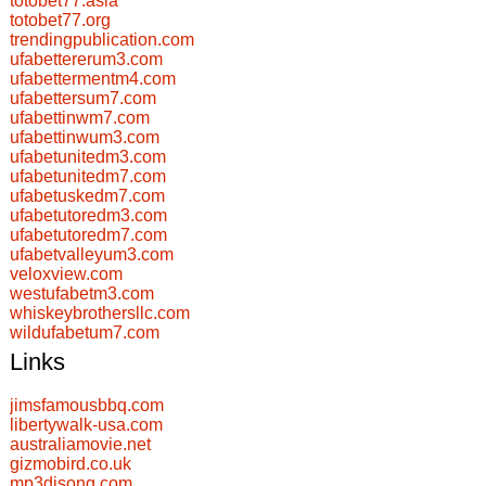
totobet77.asia
totobet77.org
trendingpublication.com
ufabettererum3.com
ufabettermentm4.com
ufabettersum7.com
ufabettinwm7.com
ufabettinwum3.com
ufabetunitedm3.com
ufabetunitedm7.com
ufabetuskedm7.com
ufabetutoredm3.com
ufabetutoredm7.com
ufabetvalleyum3.com
veloxview.com
westufabetm3.com
whiskeybrothersllc.com
wildufabetum7.com
Links
jimsfamousbbq.com
libertywalk-usa.com
australiamovie.net
gizmobird.co.uk
mp3djsong.com