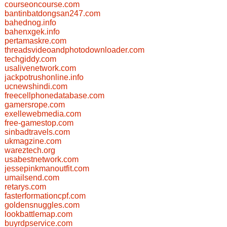
courseoncourse.com
bantinbatdongsan247.com
bahednog.info
bahenxgek.info
pertamaskre.com
threadsvideoandphotodownloader.com
techgiddy.com
usalivenetwork.com
jackpotrushonline.info
ucnewshindi.com
freecellphonedatabase.com
gamersrope.com
exellewebmedia.com
free-gamestop.com
sinbadtravels.com
ukmagzine.com
wareztech.org
usabestnetwork.com
jessepinkmanoutfit.com
umailsend.com
retarys.com
fasterformationcpf.com
goldensnuggles.com
lookbattlemap.com
buyrdpservice.com