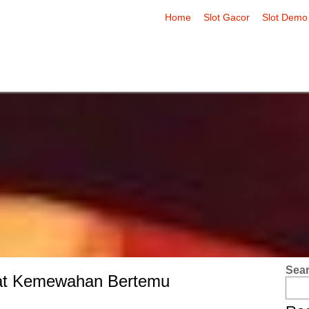
Home
Slot Gacor
Slot Demo
Sea
t Kemewahan Bertemu