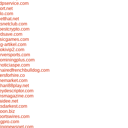
dpservice.com
ort.net
ylo.com
etthat.net
tsnetclub.com
estcrypto.com
rdsave.com
ssicgames.com
g-artikel.com
hokivip2.com
rversports.com
tominingplus.com
noticiaspe.com
hairedfrenchbulldog.com
ersforhire.co
nemarket.com
hari88play.net
ydescriptor.com
hsmagazine.com
aidee.net
tsdarkest.com
oon.biz
portswires.com
gpro.com
tingnewsnet.com