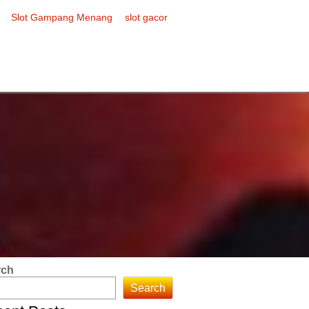
Slot Gampang Menang
slot gacor
rch
Search