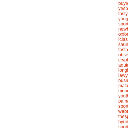
buyr
yesp
tost
youg
spor
newb
oxfo
icla
saun
fast
obse
cryp
aqui
long
lawy
busi
mata
mone
yout
pain
spor
webt
thes
hyun
spor