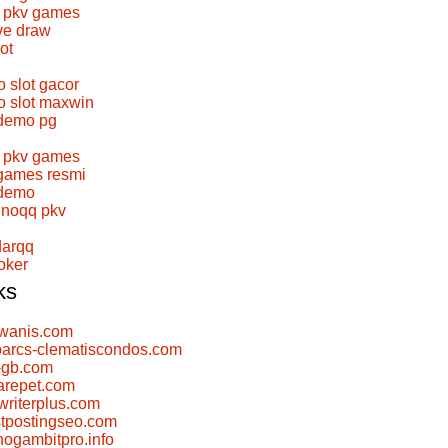
s pkv games
ive draw
ot
 slot gacor
 slot maxwin
 demo pg
s pkv games
games resmi
 demo
noqq pkv
arqq
oker
ks
wanis.com
parcs-clematiscondos.com
-gb.com
arepet.com
writerplus.com
tpostingseo.com
nogambitpro.info