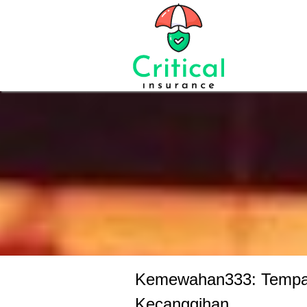
Skip
to
content
Kemewahan333: Tempa
Kecanggihan