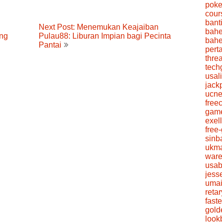
poke
cour
bant
Next Post: Menemukan Keajaiban
bahe
ang
Pulau88: Liburan Impian bagi Pecinta
bahe
Pantai
pert
thre
tech
usal
jack
ucne
free
game
exel
free
sinb
ukm
ware
usab
jess
umai
reta
fast
gold
look