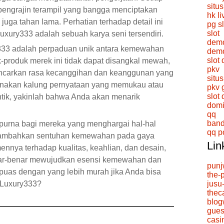
situ
pengrajin terampil yang bangga menciptakan
hk l
 juga tahan lama. Perhatian terhadap detail ini
pg sl
slot
xury333 adalah sebuah karya seni tersendiri.
demo
3 adalah perpaduan unik antara kemewahan
demo
slot
produk merek ini tidak dapat disangkal mewah,
pkv
ancarkan rasa kecanggihan dan keanggunan yang
situ
enakan kalung pernyataan yang memukau atau
pkv 
slot
tik, yakinlah bahwa Anda akan menarik
domi
qq
band
urna bagi mereka yang menghargai hal-hal
qq p
enambahkan sentuhan kemewahan pada gaya
Lin
nnya terhadap kualitas, keahlian, dan desain,
ar-benar mewujudkan esensi kemewahan dan
punj
puas dengan yang lebih murah jika Anda bisa
the-
 Luxury333?
jusu
thec
blog
gues
casi