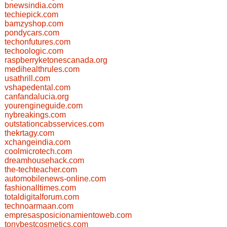
bnewsindia.com
techiepick.com
bamzyshop.com
pondycars.com
techonfutures.com
techoologic.com
raspberryketonescanada.org
medihealthrules.com
usathrill.com
vshapedental.com
canfandalucia.org
yourengineguide.com
nybreakings.com
outstationcabsservices.com
thekrtagy.com
xchangeindia.com
coolmicrotech.com
dreamhousehack.com
the-techteacher.com
automobilenews-online.com
fashionalltimes.com
totaldigitalforum.com
technoarmaan.com
empresasposicionamientoweb.com
tonybestcosmetics.com