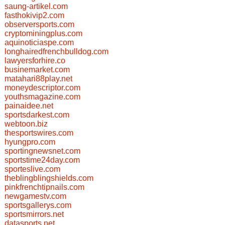
saung-artikel.com
fasthokivip2.com
observersports.com
cryptominingplus.com
aquinoticiaspe.com
longhairedfrenchbulldog.com
lawyersforhire.co
businemarket.com
matahari88play.net
moneydescriptor.com
youthsmagazine.com
painaidee.net
sportsdarkest.com
webtoon.biz
thesportswires.com
hyungpro.com
sportingnewsnet.com
sportstime24day.com
sporteslive.com
theblingblingshields.com
pinkfrenchtipnails.com
newgamestv.com
sportsgallerys.com
sportsmirrors.net
datasports.net