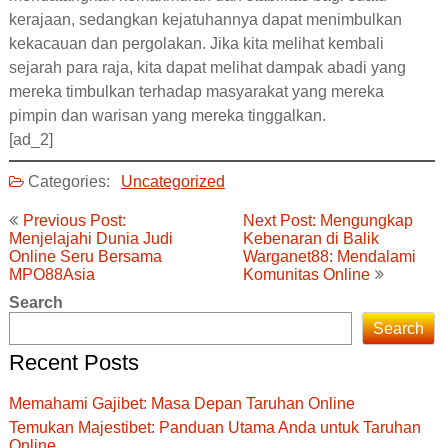
kerajaan, sedangkan kejatuhannya dapat menimbulkan
kekacauan dan pergolakan. Jika kita melihat kembali
sejarah para raja, kita dapat melihat dampak abadi yang
mereka timbulkan terhadap masyarakat yang mereka
pimpin dan warisan yang mereka tinggalkan.
[ad_2]
Categories:
Uncategorized
Post
Previous Post:
Next Post: Mengungkap
navigation
Menjelajahi Dunia Judi
Kebenaran di Balik
Online Seru Bersama
Warganet88: Mendalami
MPO88Asia
Komunitas Online
Search
Search
Recent Posts
Memahami Gajibet: Masa Depan Taruhan Online
Temukan Majestibet: Panduan Utama Anda untuk Taruhan
Online