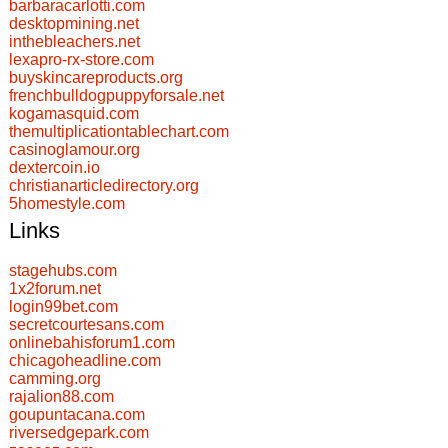
barbaracarlotti.com
desktopmining.net
inthebleachers.net
lexapro-rx-store.com
buyskincareproducts.org
frenchbulldogpuppyforsale.net
kogamasquid.com
themultiplicationtablechart.com
casinoglamour.org
dextercoin.io
christianarticledirectory.org
5homestyle.com
Links
stagehubs.com
1x2forum.net
login99bet.com
secretcourtesans.com
onlinebahisforum1.com
chicagoheadline.com
camming.org
rajalion88.com
goupuntacana.com
riversedgepark.com