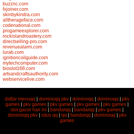
buzznc.com
fxjoiner.com
skinbykindra.com
alltherageface.com
codenational.com
progameexplorer.com
rockislandroastery.com
directselling-pro.com
revenuealarm.com
lurab.com
ignitioncoilguide.com
mytechcomputer.com
bioslot168.com
artsandcraftsauthority.com
webservicelive.com
daftar menuqq
|
dominoqq pkv
|
dominoqq
|
dominoqq
|
pkv
games
|
pkv games
|
pkv games
|
pkv games
|
pkv games
|
slot gacor hari ini
|
bandarqq
|
bandarqq
|
pkv games
|
dominoqq pkv
|
situs qq
|
qq
|
bandarqq
|
dominoqq
|
pkv
games