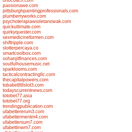
ortocoach.com
passionawe.com
pittsburghpaintingprofessionals.com
plumberryworks.com
psychoterapiawioletanowak.com
quickultimate.com
quirkyquester.com
sexmedicineformen.com
shiftripple.com
slotterpercaya.co
smartcoolbox.com
sohanjitfinances.com
soulfulhousemusic.net
sparklooms.com
tacticalcontractingllc.com
thecapitalpowers.com
tobabet88slot3.com
todayscurrentnews.com
totobet77.asia
totobet77.org
trendingpublication.com
ufabettererum3.com
ufabettermentm4.com
ufabettersum7.com
ufabettinwm7.com