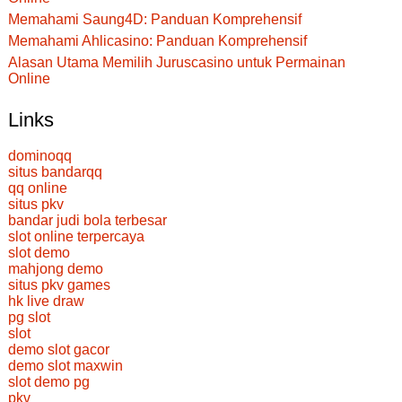
Memahami Saung4D: Panduan Komprehensif
Memahami Ahlicasino: Panduan Komprehensif
Alasan Utama Memilih Juruscasino untuk Permainan
Online
Links
dominoqq
situs bandarqq
qq online
situs pkv
bandar judi bola terbesar
slot online terpercaya
slot demo
mahjong demo
situs pkv games
hk live draw
pg slot
slot
demo slot gacor
demo slot maxwin
slot demo pg
pkv