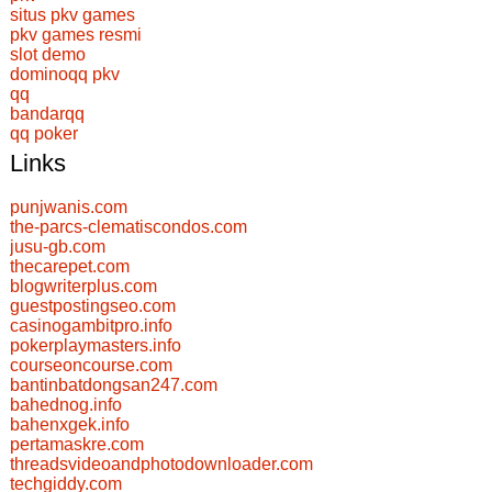
situs pkv games
pkv games resmi
slot demo
dominoqq pkv
qq
bandarqq
qq poker
Links
punjwanis.com
the-parcs-clematiscondos.com
jusu-gb.com
thecarepet.com
blogwriterplus.com
guestpostingseo.com
casinogambitpro.info
pokerplaymasters.info
courseoncourse.com
bantinbatdongsan247.com
bahednog.info
bahenxgek.info
pertamaskre.com
threadsvideoandphotodownloader.com
techgiddy.com