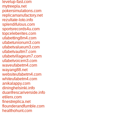
levelup-fast.com
mytreepla.net
pokersimulations.com
replicamanufactory.net
rezultate-loto.info
splendifulous.com
sportsrecords4u.com
topceleberites.com
ufabetting8m4.com
ufabetunionum3.com
ufabetvalueum3.com
ufabetvaultm7.com
ufabetvillageum7.com
ufabetvoicem3.com
waveufabetm4.com
wayang88.net
websiteufabetm4.com
whiteufabetm4.com
anikalappy.com
dininghelsinki.info
duanfrescariverside.info
etilerx.com
finestreplica.net
flounderandfumble.com
healthohunt.com