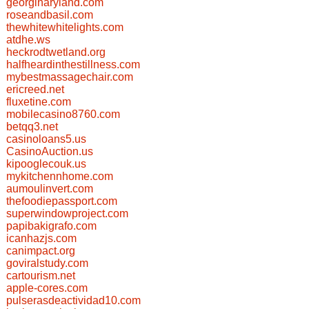
georginaryland.com
roseandbasil.com
thewhitewhitelights.com
atdhe.ws
heckrodtwetland.org
halfheardinthestillness.com
mybestmassagechair.com
ericreed.net
fluxetine.com
mobilecasino8760.com
betqq3.net
casinoloans5.us
CasinoAuction.us
kipooglecouk.us
mykitchennhome.com
aumoulinvert.com
thefoodiepassport.com
superwindowproject.com
papibakigrafo.com
icanhazjs.com
canimpact.org
goviralstudy.com
cartourism.net
apple-cores.com
pulserasdeactividad10.com