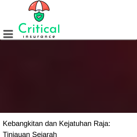
Skip
to
content
Kebangkitan dan Kejatuhan Raja:
Tinjauan Sejarah