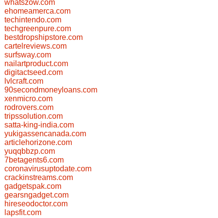
whatszow.com
ehomeamerca.com
techintendo.com
techgreenpure.com
bestdropshipstore.com
cartelreviews.com
surfsway.com
nailartproduct.com
digitactseed.com
lvlcraft.com
90secondmoneyloans.com
xenmicro.com
rodrovers.com
tripssolution.com
satta-king-india.com
yukigassencanada.com
articlehorizone.com
yuqqbbzp.com
7betagents6.com
coronavirusuptodate.com
crackinstreams.com
gadgetspak.com
gearsngadget.com
hireseodoctor.com
lapsfit.com