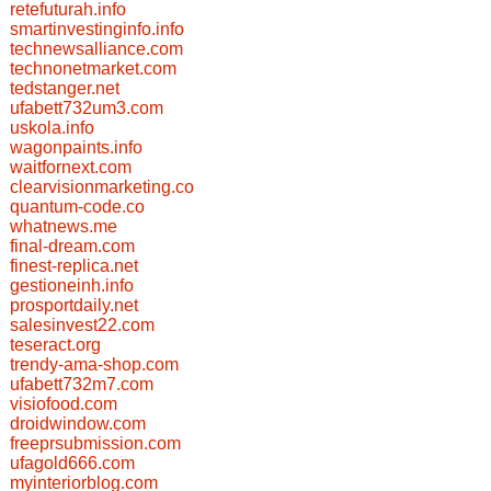
retefuturah.info
smartinvestinginfo.info
technewsalliance.com
technonetmarket.com
tedstanger.net
ufabett732um3.com
uskola.info
wagonpaints.info
waitfornext.com
clearvisionmarketing.co
quantum-code.co
whatnews.me
final-dream.com
finest-replica.net
gestioneinh.info
prosportdaily.net
salesinvest22.com
teseract.org
trendy-ama-shop.com
ufabett732m7.com
visiofood.com
droidwindow.com
freeprsubmission.com
ufagold666.com
myinteriorblog.com