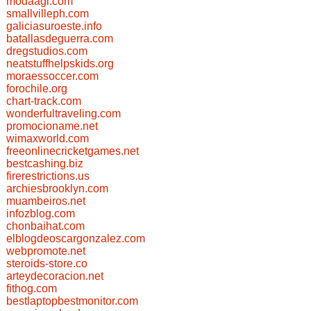
modaagi.com
smallvilleph.com
galiciasuroeste.info
batallasdeguerra.com
dregstudios.com
neatstuffhelpskids.org
moraessoccer.com
forochile.org
chart-track.com
wonderfultraveling.com
promocioname.net
wimaxworld.com
freeonlinecricketgames.net
bestcashing.biz
firerestrictions.us
archiesbrooklyn.com
muambeiros.net
infozblog.com
chonbaihat.com
elblogdeoscargonzalez.com
webpromote.net
steroids-store.co
arteydecoracion.net
fithog.com
bestlaptopbestmonitor.com