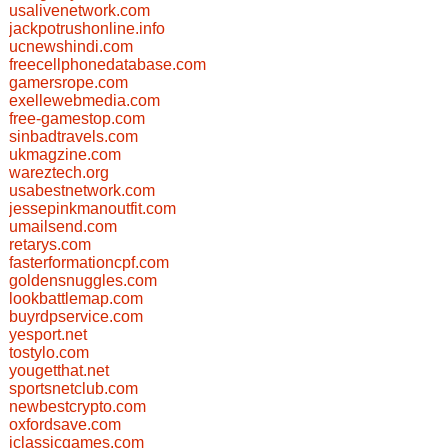
usalivenetwork.com
jackpotrushonline.info
ucnewshindi.com
freecellphonedatabase.com
gamersrope.com
exellewebmedia.com
free-gamestop.com
sinbadtravels.com
ukmagzine.com
wareztech.org
usabestnetwork.com
jessepinkmanoutfit.com
umailsend.com
retarys.com
fasterformationcpf.com
goldensnuggles.com
lookbattlemap.com
buyrdpservice.com
yesport.net
tostylo.com
yougetthat.net
sportsnetclub.com
newbestcrypto.com
oxfordsave.com
iclassicgames.com