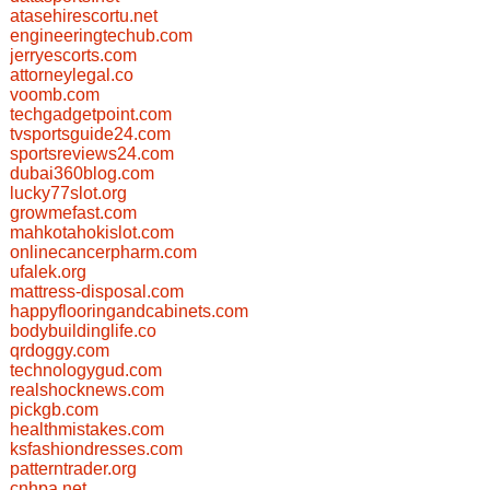
atasehirescortu.net
engineeringtechub.com
jerryescorts.com
attorneylegal.co
voomb.com
techgadgetpoint.com
tvsportsguide24.com
sportsreviews24.com
dubai360blog.com
lucky77slot.org
growmefast.com
mahkotahokislot.com
onlinecancerpharm.com
ufalek.org
mattress-disposal.com
happyflooringandcabinets.com
bodybuildinglife.co
qrdoggy.com
technologygud.com
realshocknews.com
pickgb.com
healthmistakes.com
ksfashiondresses.com
patterntrader.org
cnhpa.net