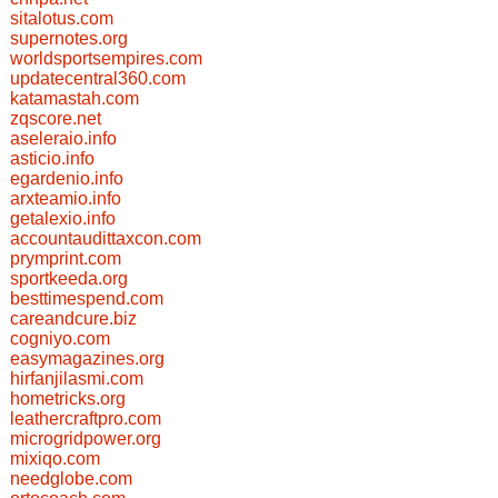
sitalotus.com
supernotes.org
worldsportsempires.com
updatecentral360.com
katamastah.com
zqscore.net
aseleraio.info
asticio.info
egardenio.info
arxteamio.info
getalexio.info
accountaudittaxcon.com
prymprint.com
sportkeeda.org
besttimespend.com
careandcure.biz
cogniyo.com
easymagazines.org
hirfanjilasmi.com
hometricks.org
leathercraftpro.com
microgridpower.org
mixiqo.com
needglobe.com