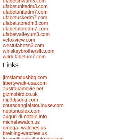
ufabettinwum3.com
ufabetunitedm3.com
ufabetunitedm7.com
ufabetuskedm7.com
ufabetutoredm3.com
ufabetutoredm7.com
ufabetvalleyum3.com
veloxview.com
westufabetm3.com
whiskeybrothersllc.com
wildufabetum7.com
Links
jimsfamousbbq.com
libertywalk-usa.com
australiamovie.net
gizmobird.co.uk
mp3djsong.com
coursdanglaistoulouse.com
neptunuslex.com
auguri-di-natale.info
michelewatch.us
omega--watches.us
breitling-watches.us
tgarnettcentrallautoads.com