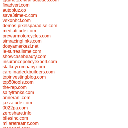
fixadvert.com
autopluz.co
save3time-c.com
vexonhcf.com
demos-pixelsparadise.com
mediatitude.com
prewarmotorcycles.com
simracinglinks.com
dosyamerkezi.net
le-surrealisme.com
showcasebeauty.com
insurancepolicyexpert.com
statkeycompany.com
carolinadeckbuilders.com
topinvestingblog.com
top50tools.com
the-rep.com
saltyfranks.com
annerani.com
jazzatude.com
0022pa.com
zeroshare.info
bilesinc.com
milaretreatnz.com