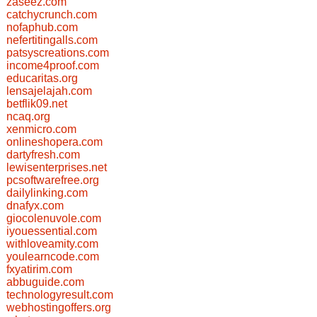
zaseez.com
catchycrunch.com
nofaphub.com
nefertitingalls.com
patsyscreations.com
income4proof.com
educaritas.org
lensajelajah.com
betflik09.net
ncaq.org
xenmicro.com
onlineshopera.com
dartyfresh.com
lewisenterprises.net
pcsoftwarefree.org
dailylinking.com
dnafyx.com
giocolenuvole.com
iyouessential.com
withloveamity.com
youlearncode.com
fxyatirim.com
abbuguide.com
technologyresult.com
webhostingoffers.org