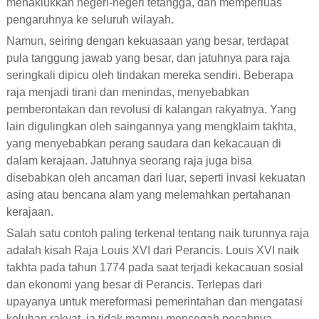
menaklukkan negeri-negeri tetangga, dan memperluas
pengaruhnya ke seluruh wilayah.
Namun, seiring dengan kekuasaan yang besar, terdapat
pula tanggung jawab yang besar, dan jatuhnya para raja
seringkali dipicu oleh tindakan mereka sendiri. Beberapa
raja menjadi tirani dan menindas, menyebabkan
pemberontakan dan revolusi di kalangan rakyatnya. Yang
lain digulingkan oleh saingannya yang mengklaim takhta,
yang menyebabkan perang saudara dan kekacauan di
dalam kerajaan. Jatuhnya seorang raja juga bisa
disebabkan oleh ancaman dari luar, seperti invasi kekuatan
asing atau bencana alam yang melemahkan pertahanan
kerajaan.
Salah satu contoh paling terkenal tentang naik turunnya raja
adalah kisah Raja Louis XVI dari Perancis. Louis XVI naik
takhta pada tahun 1774 pada saat terjadi kekacauan sosial
dan ekonomi yang besar di Perancis. Terlepas dari
upayanya untuk mereformasi pemerintahan dan mengatasi
keluhan rakyat, ia tidak mampu mencegah pecahnya