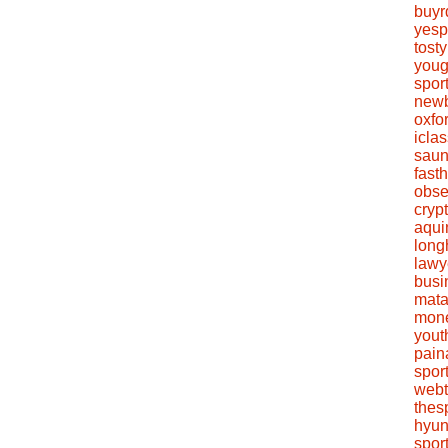
buyr
yesp
tost
youg
spor
newb
oxfo
icla
saun
fast
obse
cryp
aqui
long
lawy
busi
mata
mone
yout
pain
spor
webt
thes
hyun
spor