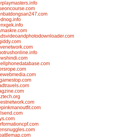
rplaymasters.info
seoncourse.com
inbatdongsan247.com
dnog.info
nxgek.info
amaskre.com
adsvideoandphotodownloader.com
giddy.com
ivenetwork.com
potrushonline.info
wshindi.com
cellphonedatabase.com
rsrope.com
lewebmedia.com
-gamestop.com
adtravels.com
agzine.com
ztech.org
estnetwork.com
epinkmanoutfit.com
lsend.com
rys.com
erformationcpf.com
ensnuggles.com
battlemap.com