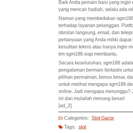
Baik Anda pemain baru yang ingin
yang mencari hadiah, selalu ada s
Namun yang membedakan sgm188 da
terhadap layanan pelanggan. Platf
obrolan langsung, email, dan tele
pertanyaan yang Anda miliki dapat
kesulitan teknis atau hanya ingin m
tim sgm188 siap membantu.
Secara keseluruhan, sgm188 adal
pengalaman bermain fantastis unt
pilihan permainan, bonus besar, d
untuk melihat mengapa sgm188 den
online. Jadi mengapa menunggu? 
ini dan mulailah menang besar!
[ad_2]
Categories:
Slot Gacor
Tags:
slot