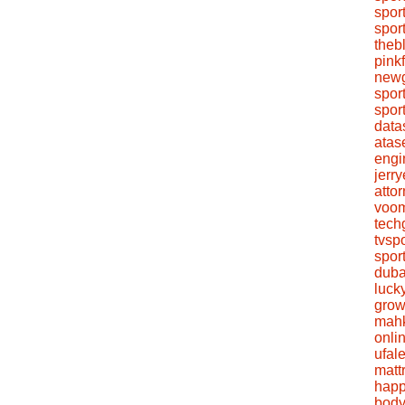
spor
spor
theb
pink
new
spor
spor
data
atas
engi
jerr
atto
voo
tech
tvsp
spor
duba
luck
grow
mahk
onli
ufal
matt
happ
body