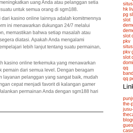
 meningkatkan uang Anda atau pelanggan setia
situ
hk l
esuatu untuk semua orang di sgm188.
pg sl
ri kasino online lainnya adalah komitmennya
slot
demo
orm ini menawarkan dukungan 24/7 melalui
demo
pon, memastikan bahwa setiap masalah atau
slot
 segera diatasi. Apakah Anda mengalami
pkv
situ
empelajari lebih lanjut tentang suatu permainan,
pkv 
slot
domi
ah kasino online terkemuka yang menawarkan
qq
uk pemain dari semua level. Dengan beragam
band
an layanan pelanggan yang sangat baik, mudah
qq p
gan cepat menjadi favorit di kalangan gamer
Lin
Jalankan permainan Anda dengan sgm188 hari
punj
the-
jusu
thec
blog
gues
casi