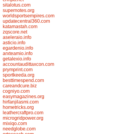
sitalotus.com
supernotes.org
worldsportsempires.com
updatecentral360.com
katamastah.com
zqscore.net
aseleraio.info
asticio.info
egardenio.info
arxteamio.info
getalexio.info
accountaudittaxcon.com
prymprint.com
sportkeeda.org
besttimespend.com
careandcure.biz
cogniyo.com
easymagazines.org
hirfanjilasmi.com
hometricks.org
leathercraftpro.com
microgridpower.org
mixiqo.com
needglobe.com