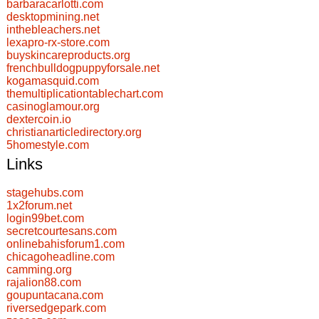
barbaracarlotti.com
desktopmining.net
inthebleachers.net
lexapro-rx-store.com
buyskincareproducts.org
frenchbulldogpuppyforsale.net
kogamasquid.com
themultiplicationtablechart.com
casinoglamour.org
dextercoin.io
christianarticledirectory.org
5homestyle.com
Links
stagehubs.com
1x2forum.net
login99bet.com
secretcourtesans.com
onlinebahisforum1.com
chicagoheadline.com
camming.org
rajalion88.com
goupuntacana.com
riversedgepark.com