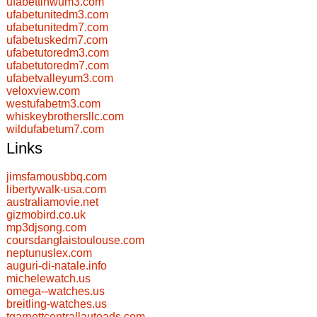
ufabettinwum3.com
ufabetunitedm3.com
ufabetunitedm7.com
ufabetuskedm7.com
ufabetutoredm3.com
ufabetutoredm7.com
ufabetvalleyum3.com
veloxview.com
westufabetm3.com
whiskeybrothersllc.com
wildufabetum7.com
Links
jimsfamousbbq.com
libertywalk-usa.com
australiamovie.net
gizmobird.co.uk
mp3djsong.com
coursdanglaistoulouse.com
neptunuslex.com
auguri-di-natale.info
michelewatch.us
omega--watches.us
breitling-watches.us
tgarnettcentrallautoads.com