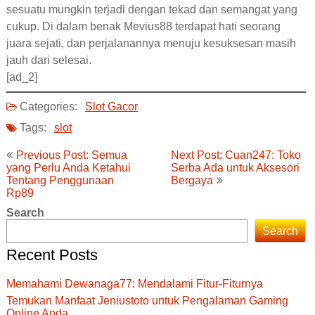
sesuatu mungkin terjadi dengan tekad dan semangat yang
cukup. Di dalam benak Mevius88 terdapat hati seorang
juara sejati, dan perjalanannya menuju kesuksesan masih
jauh dari selesai.
[ad_2]
Categories:
Slot Gacor
Tags:
slot
Post
Previous Post: Semua
Next Post: Cuan247: Toko
navigation
yang Perlu Anda Ketahui
Serba Ada untuk Aksesori
Tentang Penggunaan
Bergaya
Rp89
Search
Search
Recent Posts
Memahami Dewanaga77: Mendalami Fitur-Fiturnya
Temukan Manfaat Jeniustoto untuk Pengalaman Gaming
Online Anda