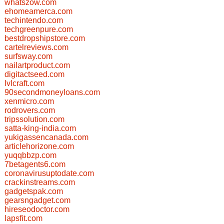
whatszow.com
ehomeamerca.com
techintendo.com
techgreenpure.com
bestdropshipstore.com
cartelreviews.com
surfsway.com
nailartproduct.com
digitactseed.com
lvlcraft.com
90secondmoneyloans.com
xenmicro.com
rodrovers.com
tripssolution.com
satta-king-india.com
yukigassencanada.com
articlehorizone.com
yuqqbbzp.com
7betagents6.com
coronavirusuptodate.com
crackinstreams.com
gadgetspak.com
gearsngadget.com
hireseodoctor.com
lapsfit.com