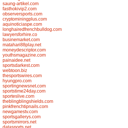
saung-artikel.com
fasthokivip2.com
observersports.com
cryptominingplus.com
aquinoticiaspe.com
longhairedfrenchbulldog.com
lawyersforhire.co
businemarket.com
matahari88play.net
moneydescriptor.com
youthsmagazine.com
painaidee.net
sportsdarkest.com
webtoon.biz
thesportswires.com
hyungpro.com
sportingnewsnet.com
sportstime24day.com
sporteslive.com
theblingblingshields.com
pinkfrenchtipnails.com
newgamestv.com
sportsgallerys.com
sportsmirrors.net
datasports.net