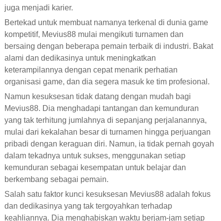
juga menjadi karier.
Bertekad untuk membuat namanya terkenal di dunia game
kompetitif, Mevius88 mulai mengikuti turnamen dan
bersaing dengan beberapa pemain terbaik di industri. Bakat
alami dan dedikasinya untuk meningkatkan
keterampilannya dengan cepat menarik perhatian
organisasi game, dan dia segera masuk ke tim profesional.
Namun kesuksesan tidak datang dengan mudah bagi
Mevius88. Dia menghadapi tantangan dan kemunduran
yang tak terhitung jumlahnya di sepanjang perjalanannya,
mulai dari kekalahan besar di turnamen hingga perjuangan
pribadi dengan keraguan diri. Namun, ia tidak pernah goyah
dalam tekadnya untuk sukses, menggunakan setiap
kemunduran sebagai kesempatan untuk belajar dan
berkembang sebagai pemain.
Salah satu faktor kunci kesuksesan Mevius88 adalah fokus
dan dedikasinya yang tak tergoyahkan terhadap
keahliannya. Dia menghabiskan waktu berjam-jam setiap