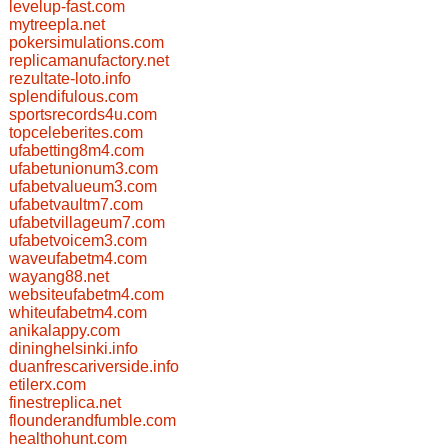
levelup-fast.com
mytreepla.net
pokersimulations.com
replicamanufactory.net
rezultate-loto.info
splendifulous.com
sportsrecords4u.com
topceleberites.com
ufabetting8m4.com
ufabetunionum3.com
ufabetvalueum3.com
ufabetvaultm7.com
ufabetvillageum7.com
ufabetvoicem3.com
waveufabetm4.com
wayang88.net
websiteufabetm4.com
whiteufabetm4.com
anikalappy.com
dininghelsinki.info
duanfrescariverside.info
etilerx.com
finestreplica.net
flounderandfumble.com
healthohunt.com