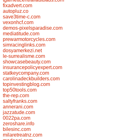
fixadvert.com
autopluz.co
save3time-c.com
vexonhcf.com
demos-pixelsparadise.com
mediatitude.com
prewarmotorcycles.com
simracinglinks.com
dosyamerkezi.net
le-surrealisme.com
showcasebeauty.com
insurancepolicyexpert.com
statkeycompany.com
carolinadeckbuilders.com
topinvestingblog.com
top50tools.com
the-rep.com
saltyfranks.com
annerani.com
jazzatude.com
0022pa.com
zeroshare.info
bilesinc.com
milaretreatnz.com