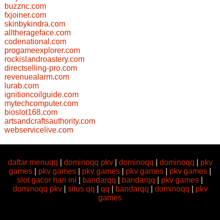
buzznc.com
fxjoiner.com
skinbykindra.com
alltherageface.com
codenational.com
progameexplorer.com
rockislandroastery.com
directselling-pro.com
revenuealarm.com
lurab.com
ignitioncoilguide.com
mytechcomputer.com
bioslot168.com
artsandcraftsauthority.com
webservicelive.com
daftar menuqq
|
dominoqq pkv
|
dominoqq
|
dominoqq
|
pkv
games
|
pkv games
|
pkv games
|
pkv games
|
pkv games
|
slot gacor hari ini
|
bandarqq
|
bandarqq
|
pkv games
|
dominoqq pkv
|
situs qq
|
qq
|
bandarqq
|
dominoqq
|
pkv
games