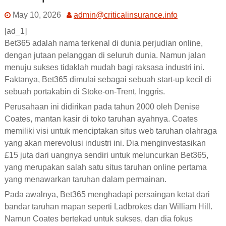
May 10, 2026
admin@criticalinsurance.info
[ad_1]
Bet365 adalah nama terkenal di dunia perjudian online,
dengan jutaan pelanggan di seluruh dunia. Namun jalan
menuju sukses tidaklah mudah bagi raksasa industri ini.
Faktanya, Bet365 dimulai sebagai sebuah start-up kecil di
sebuah portakabin di Stoke-on-Trent, Inggris.
Perusahaan ini didirikan pada tahun 2000 oleh Denise
Coates, mantan kasir di toko taruhan ayahnya. Coates
memiliki visi untuk menciptakan situs web taruhan olahraga
yang akan merevolusi industri ini. Dia menginvestasikan
£15 juta dari uangnya sendiri untuk meluncurkan Bet365,
yang merupakan salah satu situs taruhan online pertama
yang menawarkan taruhan dalam permainan.
Pada awalnya, Bet365 menghadapi persaingan ketat dari
bandar taruhan mapan seperti Ladbrokes dan William Hill.
Namun Coates bertekad untuk sukses, dan dia fokus