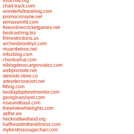
forochile.org
chart-track.com
wonderfultraveling.com
promocioname.net
wimaxworld.com
freeonlinecricketgames.net
bestcashing.biz
firerestrictions.us
archiesbrooklyn.com
muambeiros.net
infozblog.com
chonbaihat.com
elblogdeoscargonzalez.com
webpromote.net
steroids-store.co
arteydecoracion.net
fithog.com
bestlaptopbestmonitor.com
georginaryland.com
roseandbasil.com
thewhitewhitelights.com
atdhe.ws
heckrodtwetland.org
halfheardinthestillness.com
mybestmassagechair.com