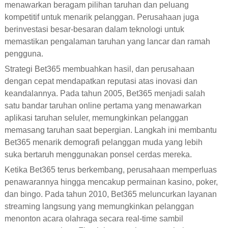
menawarkan beragam pilihan taruhan dan peluang
kompetitif untuk menarik pelanggan. Perusahaan juga
berinvestasi besar-besaran dalam teknologi untuk
memastikan pengalaman taruhan yang lancar dan ramah
pengguna.
Strategi Bet365 membuahkan hasil, dan perusahaan
dengan cepat mendapatkan reputasi atas inovasi dan
keandalannya. Pada tahun 2005, Bet365 menjadi salah
satu bandar taruhan online pertama yang menawarkan
aplikasi taruhan seluler, memungkinkan pelanggan
memasang taruhan saat bepergian. Langkah ini membantu
Bet365 menarik demografi pelanggan muda yang lebih
suka bertaruh menggunakan ponsel cerdas mereka.
Ketika Bet365 terus berkembang, perusahaan memperluas
penawarannya hingga mencakup permainan kasino, poker,
dan bingo. Pada tahun 2010, Bet365 meluncurkan layanan
streaming langsung yang memungkinkan pelanggan
menonton acara olahraga secara real-time sambil