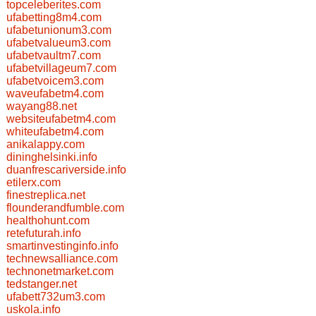
topceleberites.com
ufabetting8m4.com
ufabetunionum3.com
ufabetvalueum3.com
ufabetvaultm7.com
ufabetvillageum7.com
ufabetvoicem3.com
waveufabetm4.com
wayang88.net
websiteufabetm4.com
whiteufabetm4.com
anikalappy.com
dininghelsinki.info
duanfrescariverside.info
etilerx.com
finestreplica.net
flounderandfumble.com
healthohunt.com
retefuturah.info
smartinvestinginfo.info
technewsalliance.com
technonetmarket.com
tedstanger.net
ufabett732um3.com
uskola.info