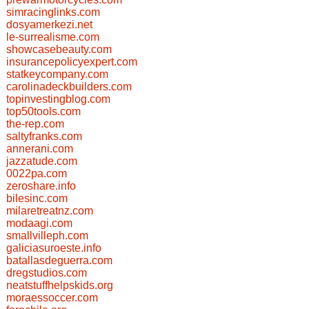
simracinglinks.com
dosyamerkezi.net
le-surrealisme.com
showcasebeauty.com
insurancepolicyexpert.com
statkeycompany.com
carolinadeckbuilders.com
topinvestingblog.com
top50tools.com
the-rep.com
saltyfranks.com
annerani.com
jazzatude.com
0022pa.com
zeroshare.info
bilesinc.com
milaretreatnz.com
modaagi.com
smallvilleph.com
galiciasuroeste.info
batallasdeguerra.com
dregstudios.com
neatstuffhelpskids.org
moraessoccer.com