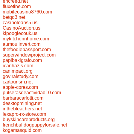
ericreed.net
fluxetine.com
mobilecasino8760.com
betqq3.net
casinoloans5.us
CasinoAuction.us
kipooglecouk.us
mykitchennhome.com
aumoulinvert.com
thefoodiepassport.com
superwindowproject.com
papibakigrafo.com
icanhazjs.com
canimpact.org
goviralstudy.com
cartourism.net
apple-cores.com
pulserasdeactividad10.com
barbaracarlotti.com
desktopmining.net
inthebleachers.net
lexapro-rx-store.com
buyskincareproducts.org
frenchbulldogpuppyforsale.net
kogamasquid.com