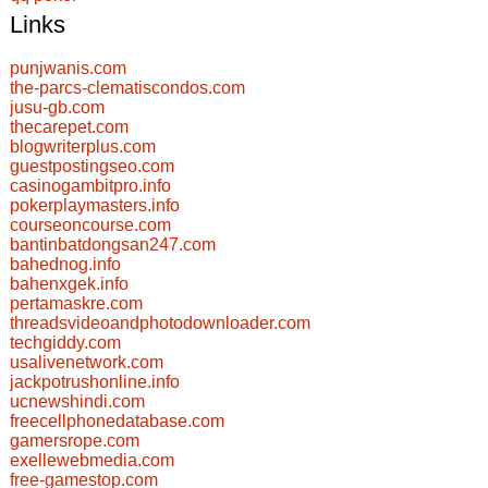
Links
punjwanis.com
the-parcs-clematiscondos.com
jusu-gb.com
thecarepet.com
blogwriterplus.com
guestpostingseo.com
casinogambitpro.info
pokerplaymasters.info
courseoncourse.com
bantinbatdongsan247.com
bahednog.info
bahenxgek.info
pertamaskre.com
threadsvideoandphotodownloader.com
techgiddy.com
usalivenetwork.com
jackpotrushonline.info
ucnewshindi.com
freecellphonedatabase.com
gamersrope.com
exellewebmedia.com
free-gamestop.com