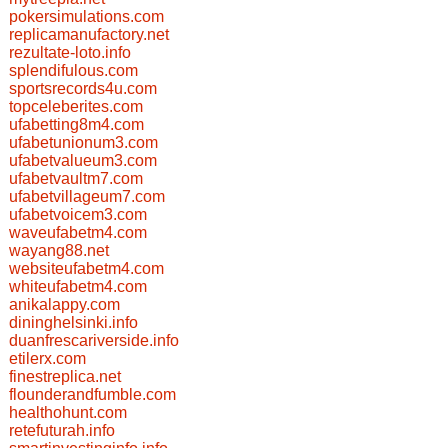
pokersimulations.com
replicamanufactory.net
rezultate-loto.info
splendifulous.com
sportsrecords4u.com
topceleberites.com
ufabetting8m4.com
ufabetunionum3.com
ufabetvalueum3.com
ufabetvaultm7.com
ufabetvillageum7.com
ufabetvoicem3.com
waveufabetm4.com
wayang88.net
websiteufabetm4.com
whiteufabetm4.com
anikalappy.com
dininghelsinki.info
duanfrescariverside.info
etilerx.com
finestreplica.net
flounderandfumble.com
healthohunt.com
retefuturah.info