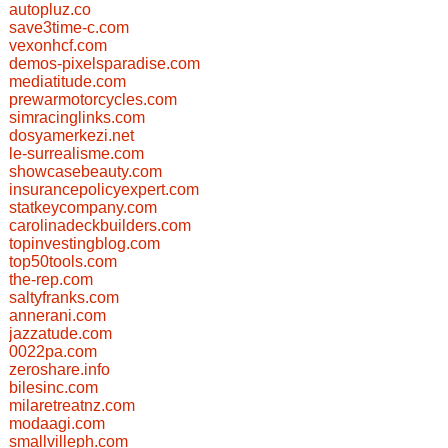
autopluz.co
save3time-c.com
vexonhcf.com
demos-pixelsparadise.com
mediatitude.com
prewarmotorcycles.com
simracinglinks.com
dosyamerkezi.net
le-surrealisme.com
showcasebeauty.com
insurancepolicyexpert.com
statkeycompany.com
carolinadeckbuilders.com
topinvestingblog.com
top50tools.com
the-rep.com
saltyfranks.com
annerani.com
jazzatude.com
0022pa.com
zeroshare.info
bilesinc.com
milaretreatnz.com
modaagi.com
smallvilleph.com