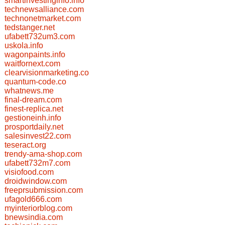
smartinvestinginfo.info
technewsalliance.com
technonetmarket.com
tedstanger.net
ufabett732um3.com
uskola.info
wagonpaints.info
waitfornext.com
clearvisionmarketing.co
quantum-code.co
whatnews.me
final-dream.com
finest-replica.net
gestioneinh.info
prosportdaily.net
salesinvest22.com
teseract.org
trendy-ama-shop.com
ufabett732m7.com
visiofood.com
droidwindow.com
freeprsubmission.com
ufagold666.com
myinteriorblog.com
bnewsindia.com