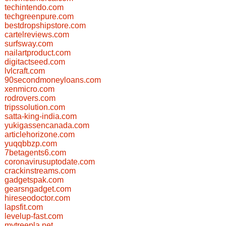
techintendo.com
techgreenpure.com
bestdropshipstore.com
cartelreviews.com
surfsway.com
nailartproduct.com
digitactseed.com
lvlcraft.com
90secondmoneyloans.com
xenmicro.com
rodrovers.com
tripssolution.com
satta-king-india.com
yukigassencanada.com
articlehorizone.com
yuqqbbzp.com
7betagents6.com
coronavirusuptodate.com
crackinstreams.com
gadgetspak.com
gearsngadget.com
hireseodoctor.com
lapsfit.com
levelup-fast.com
mytreepla.net