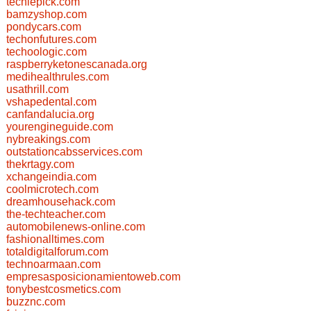
techiepick.com
bamzyshop.com
pondycars.com
techonfutures.com
techoologic.com
raspberryketonescanada.org
medihealthrules.com
usathrill.com
vshapedental.com
canfandalucia.org
yourengineguide.com
nybreakings.com
outstationcabsservices.com
thekrtagy.com
xchangeindia.com
coolmicrotech.com
dreamhousehack.com
the-techteacher.com
automobilenews-online.com
fashionalltimes.com
totaldigitalforum.com
technoarmaan.com
empresasposicionamientoweb.com
tonybestcosmetics.com
buzznc.com