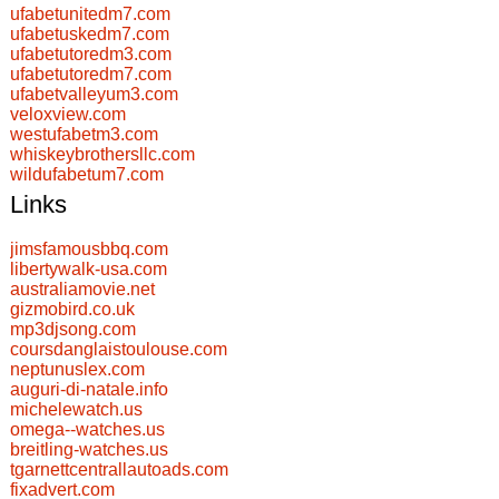
ufabetunitedm7.com
ufabetuskedm7.com
ufabetutoredm3.com
ufabetutoredm7.com
ufabetvalleyum3.com
veloxview.com
westufabetm3.com
whiskeybrothersllc.com
wildufabetum7.com
Links
jimsfamousbbq.com
libertywalk-usa.com
australiamovie.net
gizmobird.co.uk
mp3djsong.com
coursdanglaistoulouse.com
neptunuslex.com
auguri-di-natale.info
michelewatch.us
omega--watches.us
breitling-watches.us
tgarnettcentrallautoads.com
fixadvert.com