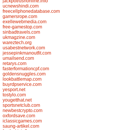
jackpotrushonline.info
ucnewshindi.com
freecellphonedatabase.com
gamersrope.com
exellewebmedia.com
free-gamestop.com
sinbadtravels.com
ukmagzine.com
wareztech.org
usabestnetwork.com
jessepinkmanoutfit.com
umailsend.com
retarys.com
fasterformationcpf.com
goldensnuggles.com
lookbattlemap.com
buyrdpservice.com
yesport.net
tostylo.com
yougetthat.net
sportsnetclub.com
newbestcrypto.com
oxfordsave.com
iclassicgames.com
saung-artikel.com