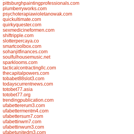
pittsburghpaintingprofessionals.com
plumberryworks.com
psychoterapiawioletanowak.com
quickultimate.com
quirkyquester.com
sexmedicineformen.com
shiftripple.com
slotterpercaya.co
smartcoolbox.com
sohanjitfinances.com
soulfulhousemusic.net
sparklooms.com
tacticalcontractingllc.com
thecapitalpowers.com
tobabet88slot3.com
todayscurrentnews.com
totobet77.asia
totobet77.org
trendingpublication.com
ufabettererum3.com
ufabettermentm4.com
ufabettersum7.com
ufabettinwm7.com
ufabettinwum3.com
ufabetunitedm3.com