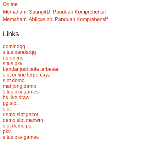
Online
Memahami Saung4D: Panduan Komprehensif
Memahami Ahlicasino: Panduan Komprehensif
Links
dominoqq
situs bandarqq
qq online
situs pkv
bandar judi bola terbesar
slot online terpercaya
slot demo
mahjong demo
situs pkv games
hk live draw
pg slot
slot
demo slot gacor
demo slot maxwin
slot demo pg
pkv
situs pkv games