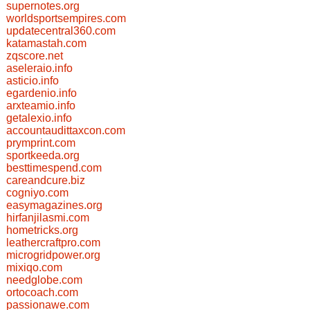
supernotes.org
worldsportsempires.com
updatecentral360.com
katamastah.com
zqscore.net
aseleraio.info
asticio.info
egardenio.info
arxteamio.info
getalexio.info
accountaudittaxcon.com
prymprint.com
sportkeeda.org
besttimespend.com
careandcure.biz
cogniyo.com
easymagazines.org
hirfanjilasmi.com
hometricks.org
leathercraftpro.com
microgridpower.org
mixiqo.com
needglobe.com
ortocoach.com
passionawe.com